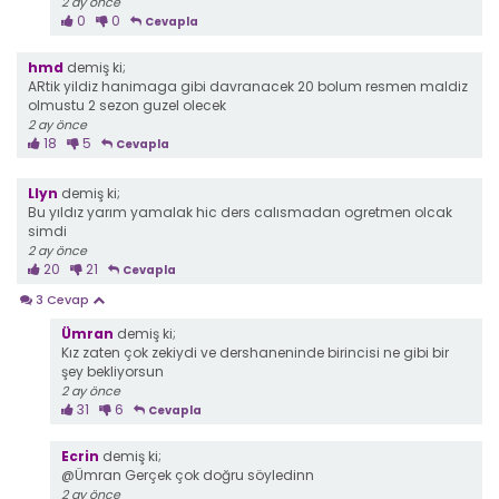
2 ay önce
0
0
Cevapla
hmd
demiş ki;
ARtik yildiz hanimaga gibi davranacek 20 bolum resmen maldiz
olmustu 2 sezon guzel olecek
2 ay önce
18
5
Cevapla
Llyn
demiş ki;
Bu yıldız yarım yamalak hic ders calısmadan ogretmen olcak
simdi
2 ay önce
20
21
Cevapla
3 Cevap
Ümran
demiş ki;
Kız zaten çok zekiydi ve dershaneninde birincisi ne gibi bir
şey bekliyorsun
2 ay önce
31
6
Cevapla
Ecrin
demiş ki;
@Ümran Gerçek çok doğru söyledinn
2 ay önce