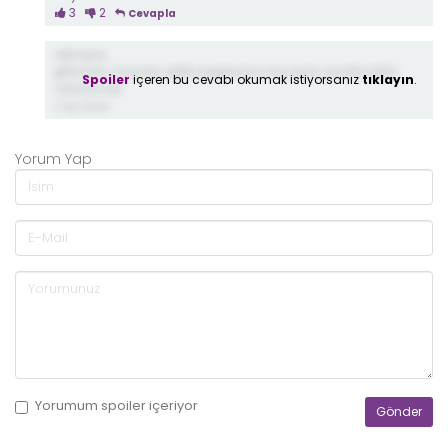
3
2
Cevapla
demiş ki;
@Ümran O kadar zekiki başkasının kocasını ayartmakta
Spoiler
içeren bu cevabı okumak istiyorsanız
tıklayın
.
üstüne yok
2 ay önce
Yorum Yap
Yorumum
spoiler
içeriyor