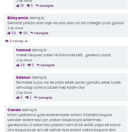
2 ay önce
18
6
Cevapla
Bünyamin
demiş ki;
Senarist yıldıza olan aşkı ne yaa ulan az da meleğin yüzü gülsün
2 ay önce
56
44
Cevapla
2 Cevap
hamed
demiş ki;
melek hikayesi zaten 14 bolumde bitti . gereksiz uzadi
2 ay önce
34
5
Cevapla
Edanur
demiş ki;
Ne melek suçlu ne de yıldız erkek ayran gönüllü erkek sadık
olmadığı sürece üzülen hep kadın olur
2 ay önce
6
2
Cevapla
Canan
demiş ki;
İslam şartlarına göre evlenemezler.adam 3 talakla boşadı
yeniden evlenmesi için yıldızın başkasıyla evlenmesi
gerekiyordu.O adamda yıldızla normal bir evlilik yapıcak sonra
onu boşuyacak ancak serhat öyle evlenir yoksa boşuna dini