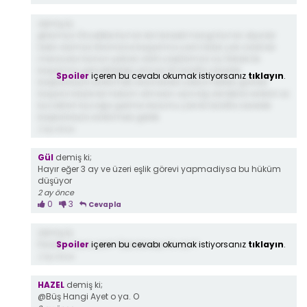
demiş ki;
@İsimsiz Öncelikle Kur’an bir tanedir hangi Kur’an diye bir
tabir olamaz Dinimizce boşanma yani talak çok ciddi bir
mevzudur bunun şakası dahi yapılamaz üç tabak ile
boşanma gerçekleştiği zaman iki tarafta severek
Spoiler
içeren bu cevabı okumak istiyorsanız
tıklayın
.
başkalarıyla evlenmek zorundadır yoksa herkes günlük
boşanır böyle bir hüküm olmasın aynı kişi de tekrar evlenir ve
kucaktan kucağa gezme durumu yok iki tarafta severek
başkalarıyla evlenmesi gerek
2 ay önce
Gül
demiş ki;
Hayır eğer 3 ay ve üzeri eşlik görevi yapmadiysa bu hüküm
düşüyor
2 ay önce
0
3
Cevapla
demiş ki;
Spoiler
içeren bu cevabı okumak istiyorsanız
tıklayın
.
Pardon nasıl yani? Öyle birsey mi var ?
2 ay önce
HAZEL
demiş ki;
@Büş Hangi Ayet o ya. O