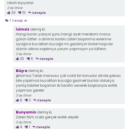
nikah kıyıyorlar.
2 ay önce
29
15
Cevapla
7 Cevap
İsimsiz
demiş ki;
Hangi kuran yazıyor şunu hangi ayet merakımı maruz
görün lütfen ☺dinimiz kadını zaten boşanma evlenme
ayağına kucaktan kucağa mı gezdiriyor tövbe haşa bir
dizinin altına sapkınça yorum yapmayın ya lütfenn
2 ay önce
25
6
Cevapla
Büşra
demiş ki;
@İsimsiz Talak mevzusu çok ciddi bir konudur dinde şakası
bile yapılmaz kucaktan kucağa gezmek bunlar oldukça
yanlış tabirler boşanan iki tarafın severek başkasıyla evlilik
yapması gerekir
2 ay önce
8
2
Cevapla
Bunyamin
demiş ki;
Zaten filim icabı gerçek evlilik deyilki
2 ay önce
4
1
Cevapla