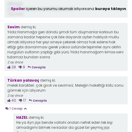
demiş ki;
Spoiler
içeren bu yorumu okumak istiyorsanız
buraya tıklayın
.
Şarkinin adı bilen varmı bulamiyorum
2 ay önce
Sevim
demiş ki;
Yıldız Hanımağa geri döndü şimdi tüm düşmanlar korksun bu
zamana kadar hepsine çok bile dayandı ayten haklıydı mutlu
olmak istiyorsa her şeyi sineye çekerek olmaz hak edene hak
ettiği gibi davranması gerek yoksa üstünde tepinirler aynı akifin
nurgülün sultanın yaptığı gibi yürü Yıldız hanımağam kimse seni
tutamaz bundan sonra
2 ay önce
28
9
Cevapla
Türkan yalavaç
demiş ki;
melek karakteri .çok gıcık ve sevimsiz. Meleğin hakettiği kötü sonu
görmek için izliyorum
2 ay önce
40
17
Cevapla
1 Cevap
HAZEL
demiş ki;
He ya Ayn jsjs bende vallahi ondan nefret eden tek kişi
olmadigimi bilmek ne kadar da güzel bir şeymiş jsjs