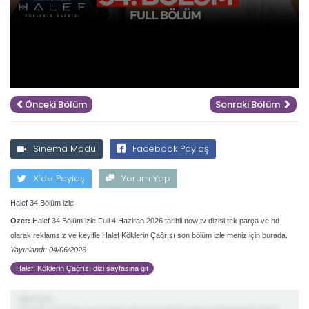
Önceki Bölüm
Sonraki Bölüm
Sinema Modu
Facebook Paylaş
X'de Paylaş
Yorum Yap
Halef 34.Bölüm izle
Özet:
Halef 34.Bölüm izle Full 4 Haziran 2026 tarihli now tv dizisi tek parça ve hd
olarak reklamsız ve keyifle Halef Köklerin Çağrısı son bölüm izle meniz için burada.
Yayınlandı: 04/06/2026
Halef: Köklerin Çağrısı dizi sayfasina git
demiş ki;