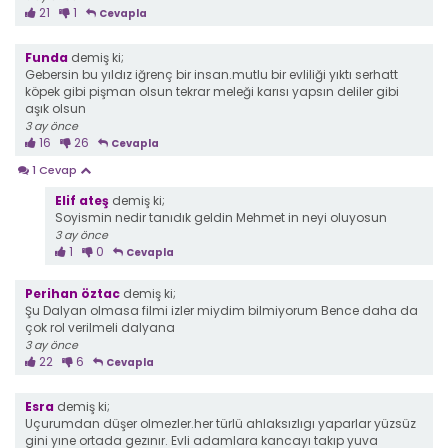
21
1
Cevapla
Funda
demiş ki;
Gebersin bu yıldız iğrenç bir insan.mutlu bir evliliği yıktı serhatt
köpek gibi pişman olsun tekrar meleği karısı yapsın deliler gibi
aşık olsun
3 ay önce
16
26
Cevapla
1 Cevap
Elif ateş
demiş ki;
Soyismin nedir tanıdık geldin Mehmet in neyi oluyosun
3 ay önce
1
0
Cevapla
Perihan öztac
demiş ki;
Şu Dalyan olmasa filmi izler miydim bilmiyorum Bence daha da
çok rol verilmeli dalyana
3 ay önce
22
6
Cevapla
Esra
demiş ki;
Uçurumdan düşer olmezler.her türlü ahlaksızlıgı yaparlar yüzsüz
gini yıne ortada gezınır. Evli adamlara kancayı takıp yuva