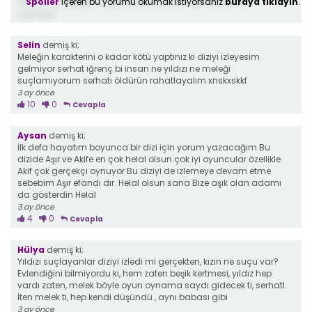
Spoiler
içeren bu yorumu okumak istiyorsanız
buraya tıklayın
.
Yıldız"ın çocuğu olmayacak ne ya valla izlemem artık
3 ay önce
Selin
demiş ki;
Meleğin karakterini o kadar kötü yaptınız ki diziyi izleyesim
gelmiyor serhat iğrenç bi insan ne yıldızı ne meleği
suçlamıyorum serhatı öldürün rahatlayalım xnskxskkf
3 ay önce
10
0
Cevapla
Aysan
demiş ki;
İlk defa hayatım boyunca bir dizi için yorum yazacağım Bu
dizide Aşır ve Akife en çok helal olsun çok iyi oyuncular özellikle
Akif çok gerçekçi oynuyor Bu diziyi de izlemeye devam etme
sebebim Aşır efandi dır. Helal olsun sana Bize aşık olan adamı
da gösterdin Helal
3 ay önce
4
0
Cevapla
Hülya
demiş ki;
Yıldızı suçlayanlar diziyi izledi mi gerçekten, kızın ne suçu var?
Evlendiğini bilmiyordu ki, hem zaten beşik kertmesi, yıldız hep
vardı zaten, melek böyle oyun oynama saydı gidecek ti, serhatl.
İten melek ti, hep kendi düşündü , aynı babası gibi
3 ay önce