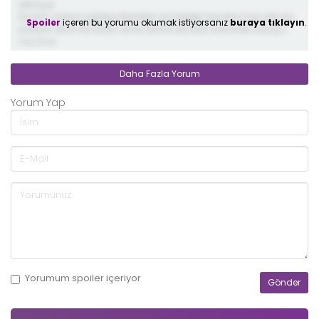
demiş ki;
Ziyanin yıldıza yaptığı kötülükler ve meleğin bundan haz alması
Spoiler
içeren bu yorumu okumak istiyorsanız
buraya tıklayın
.
yazıklar olsun bir kadın anne olamicak bide sevinerek soyluyo
3 ay önce
Daha Fazla Yorum
Yorum Yap
Yorumum
spoiler
içeriyor