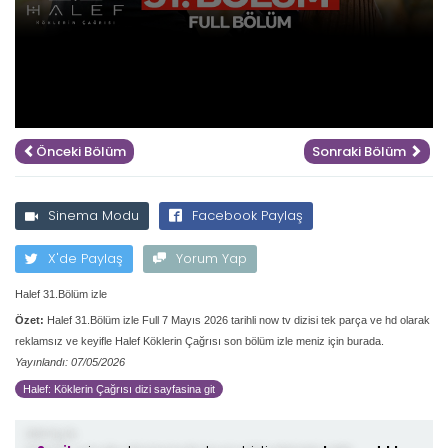
Önceki Bölüm
Sonraki Bölüm
Sinema Modu
Facebook Paylaş
X'de Paylaş
Yorum Yap
Halef 31.Bölüm izle
Özet:
Halef 31.Bölüm izle Full 7 Mayıs 2026 tarihli now tv dizisi tek parça ve hd olarak
reklamsız ve keyifle Halef Köklerin Çağrısı son bölüm izle meniz için burada.
Yayınlandı: 07/05/2026
Halef: Köklerin Çağrısı dizi sayfasina git
demiş ki;