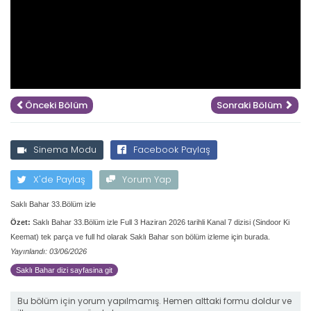
Önceki Bölüm
Sonraki Bölüm
Sinema Modu
Facebook Paylaş
X'de Paylaş
Yorum Yap
Saklı Bahar 33.Bölüm izle
Özet:
Saklı Bahar 33.Bölüm izle Full 3 Haziran 2026 tarihli Kanal 7 dizisi (Sindoor Ki
Keemat) tek parça ve full hd olarak Saklı Bahar son bölüm izleme için burada.
Yayınlandı: 03/06/2026
Saklı Bahar dizi sayfasina git
Bu bölüm için yorum yapılmamış. Hemen alttaki formu doldur ve