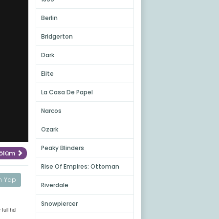
Berlin
Bridgerton
Dark
Elite
La Casa De Papel
Narcos
Ozark
Peaky Blinders
Bölüm
Rise Of Empires: Ottoman
m Yap
Riverdale
Snowpiercer
full hd