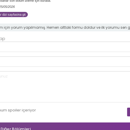
 Bahar son bölüm izleme için burada.
 25/05/2026
 dizi sayfasina git
m için yorum yapılmamış. Hemen alttaki formu doldur ve ilk yorumu sen 
Yap
mum
spoiler
içeriyor
n Diğer Bölümleri