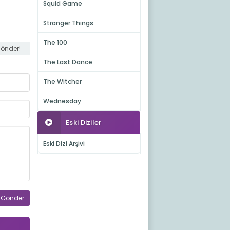
Squid Game
Stranger Things
The 100
gönder!
The Last Dance
The Witcher
Wednesday
Eski Diziler
Eski Dizi Arşivi