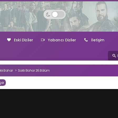
Eski Diziler
Yabancı Diziler
İletişim
klı Bahar
Saklı Bahar 26.Bölüm
ça