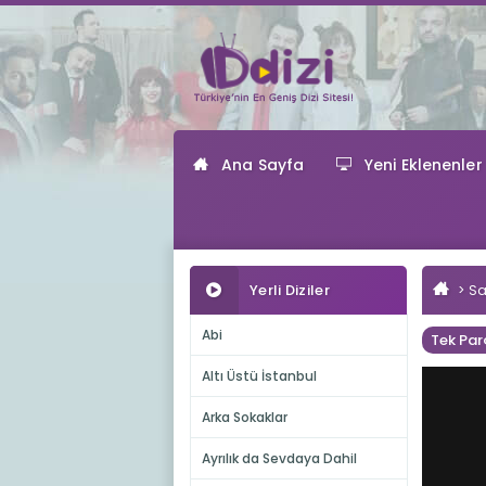
Ana Sayfa
Yeni Eklenenler
Yerli Diziler
Sa
Abi
Tek Par
Altı Üstü İstanbul
Arka Sokaklar
Ayrılık da Sevdaya Dahil