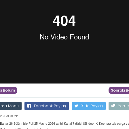
i Bölüm
Sonraki 
ema Modu
Facebook Paylaş
X'de Paylaş
Yoru
 26.Bölüm izle
 Bahar 26.Bölüm izle Full 25 Mayıs 2026 tarihli Kanal 7 dizisi (Sindoor Ki Keemat) tek parça ve 