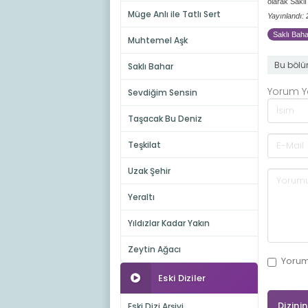
olarak Saklı
Müge Anlı ile Tatlı Sert
Yayınlandı:
Saklı Bahar
Muhtemel Aşk
Bu bölü
Saklı Bahar
Yorum 
Sevdiğim Sensin
Taşacak Bu Deniz
Teşkilat
Uzak Şehir
Yeraltı
Yıldızlar Kadar Yakın
Zeytin Ağacı
Yoru
Eski Diziler
Dizini
Eski Dizi Arşivi