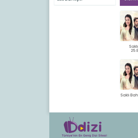
Sakl
25.
Saklı Ba