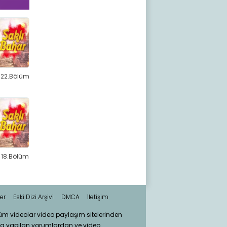
 22.Bölüm
 18.Bölüm
er
Eski Dizi Arşivi
DMCA
İletişim
tüm videolar video paylaşım sitelerinden
ra yapılan yorumlardan ve video