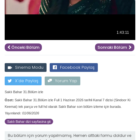
Önceki Bölüm
Sonraki Bölüm
Sinema Modu
Facebook Paylaş
X'de Paylaş
Yorum Yap
Saklı Bahar 31.Bölüm izle
Özet:
Saklı Bahar 31.Bölüm izle Full 1 Haziran 2026 tarihli Kanal 7 dizisi (Sindoor Ki
Keemat) tek parça ve full hd olarak Saklı Bahar son bölüm izleme için burada.
Yayınlandı: 01/06/2026
Saklı Bahar dizi sayfasina git
Bu bölüm için yorum yapılmamış. Hemen alttaki formu doldur ve