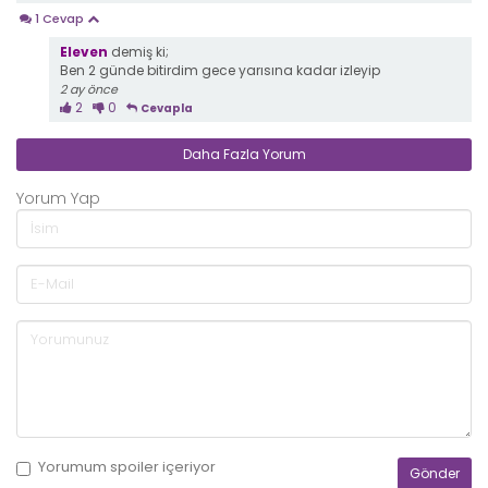
1 Cevap
Eleven
demiş ki;
Ben 2 günde bitirdim gece yarısına kadar izleyip
2 ay önce
2
0
Cevapla
Daha Fazla Yorum
Yorum Yap
Yorumum
spoiler
içeriyor