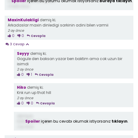
Spoiler
içeren bu yorumu okumak istiyorsanız
buraya tıklayın
.
eddie nie öldü olm yaaa....
4 hafta önce
MaxinKulakligi
demiş ki;
Arkadaslar maxin dinledigi sarkinin adini bilen varmii
2 ay önce
0
0
Cevapla
3 Cevap
Seyyy
demiş ki;
Gogule den baksan yazar ben baktim ama cok uzun bir
isimdi
2 ay önce
0
1
Cevapla
Hiko
demiş ki;
Knk run up that hill
2 ay önce
0
0
Cevapla
demiş ki;
Spoiler
içeren bu cevabı okumak istiyorsanız
tıklayın
.
Kate bush mu ne
2 ay önce