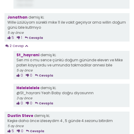
3 ay önce
Jonathan
demiş ki;
Wille üzülüyom sürekli mike 11 ile vakit geçiriyor ama willin doğum
günü bile kutlmıyo
5 ay önce
5
1
Cevapla
2 Cevap
St_hayrani
demiş ki;
Sen mi o mu sence çünkü doğum gününde eleven ve Mike
paten kayıyordu ve umrunda takmadilar annesi bile
5 ay önce
0
0
Cevapla
Helelelelele
demiş ki;
@St_hayrani Yeah Baby doğru diyosunnn
3 ay önce
0
0
Cevapla
Dustin Steve
demiş ki;
Keşke daha önce izleseydim 4 , 5 günde 4.sezonu bitirdim
5 ay önce
5
0
Cevapla