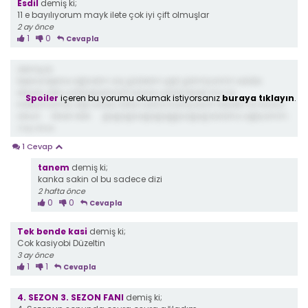
Esdil
demiş ki;
11 e bayılıyorum mayk ilete çok iyi çift olmuşlar
2 ay önce
1
0
Cevapla
demiş ki;
tepine tepine ağladım aq gözlerim şişti görmiyomm eddie...
eleven ölen yoldaşlarımızın kanını yerde bırak ma ve
Spoiler
içeren bu yorumu okumak istiyorsanız
buraya tıklayın
.
intikamamızı alıp onları öldür sana inanıyorum bedeli ne olursa
olsun ....ölsen bile .... ğağağaağağağğaağağ bidaha ağlıyomm
3 ay önce
1 Cevap
tanem
demiş ki;
kanka sakin ol bu sadece dizi
2 hafta önce
0
0
Cevapla
Tek bende kasi
demiş ki;
Cok kasiyobi Düzeltin
3 ay önce
1
1
Cevapla
4. SEZON 3. SEZON FANI
demiş ki;