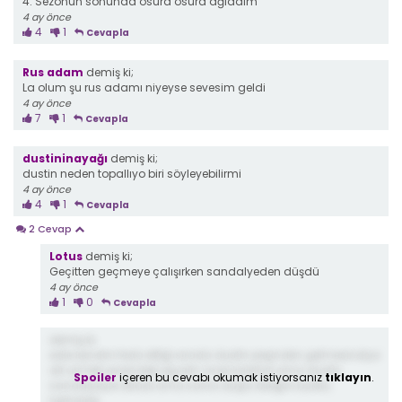
4. Sezonun sonunda osura osura ağladım
4 ay önce
4
1
Cevapla
Rus adam
demiş ki;
La olum şu rus adamı niyeyse sevesim geldi
4 ay önce
7
1
Cevapla
dustininayağı
demiş ki;
dustin neden topallıyo biri söyleyebilirmi
4 ay önce
4
1
Cevapla
2 Cevap
Lotus
demiş ki;
Geçitten geçmeye çalışırken sandalyeden düşdü
4 ay önce
1
0
Cevapla
demiş ki;
edie kendini feda ettiği sırada dustin peşinden gelmesindiye
alt üst teki evrendeki eşyalırı ve ipi kaldırdı ama dustin
Spoiler
içeren bu cevabı okumak istiyorsanız
tıklayın
.
sandalyeyle atladı ama sonra düştü bileğini burktu
herhalde