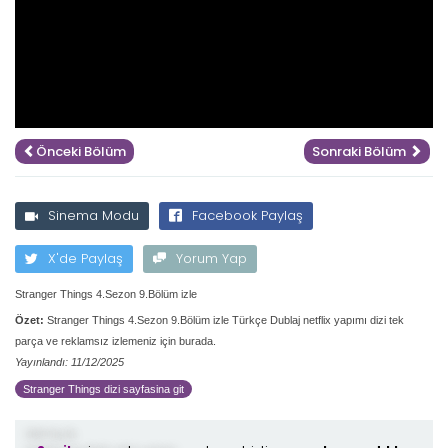
Önceki Bölüm
Sonraki Bölüm
Sinema Modu
Facebook Paylaş
X'de Paylaş
Yorum Yap
Stranger Things 4.Sezon 9.Bölüm izle
Özet:
Stranger Things 4.Sezon 9.Bölüm izle Türkçe Dublaj netflix yapımı dizi tek
parça ve reklamsız izlemeniz için burada.
Yayınlandı: 11/12/2025
Stranger Things dizi sayfasina git
demiş ki;