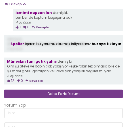
1 Cevap
İsmimi napcan lan
demiş ki;
Len bende koptum koşuşuna bak
4 ay önce
1
0
Cevapla
demiş ki;
Spoiler
içeren bu yorumu okumak istiyorsanız
buraya tıklayın
.
48. Dk da robine çok üzüldüm ya aga be robin
6 ay önce
Måneskin fanı gotik şahıs
demiş ki;
Olm şu Steve ve Robin çok yakışıyor keşke robin lez olmasa bile de
şu mavi gözlü gardiyan ve Steve çok yakışıklı değiller mi yaa
6 ay önce
12
0
Cevapla
Daha Fazla Yorum
Yorum Yap