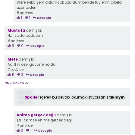
@erenyika Şerif öldümcok üzüldüm bende tüylerim dikeldi
üzüntuden
5 ay önce
1
1
Cevapla
Mustafa
demiş ki;
Hz. İsada patladım
6 ay önce
5
0
Cevapla
Mete
demiş ki;
Aq 11 in özel gücüne noldu
7 ay önce
11
3
Cevapla
2 Cevap
demiş ki;
Spoiler
içeren bu cevabı okumak istiyorsanız
tıklayın
.
3.sesonu izlemedin galiba. En son özel güçlerini kaybediyor.
5 ay önce
Anime gerçek değil
demiş ki;
@Hiçkimse Anime gerçek değil
4 ay önce
0
1
Cevapla