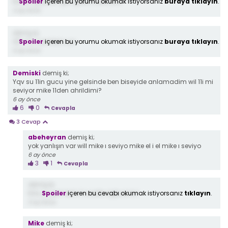
Spoiler
içeren bu yorumu okumak istiyorsanız
buraya tıklayın
.
Eleven güçlerin geri gelsin artık yaa
4 ay önce
demiş ki;
Spoiler
içeren bu yorumu okumak istiyorsanız
buraya tıklayın
.
Olm 11 e üzüldüm ya
6 ay önce
Demiski
demiş ki;
Yqv su 11in gucu yine gelsinde ben biseyide anlamadim wil 11i mi
seviyor mike 11den ahrildimi?
6 ay önce
6
0
Cevapla
3 Cevap
abeheyran
demiş ki;
yok yanlışın var will mike ı seviyo mike el i el mike ı seviyo
6 ay önce
3
1
Cevapla
demiş ki;
Spoiler
içeren bu cevabı okumak istiyorsanız
tıklayın
.
Knk ya şerif öldü 3 saattir ağliyomm
6 ay önce
Mike
demiş ki;