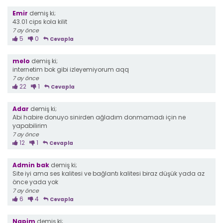
Emir
demiş ki;
43.01 cips kola kilit
7 ay önce
5
0
Cevapla
melo
demiş ki;
internetim bok gibi izleyemiyorum aqq
7 ay önce
22
1
Cevapla
Adar
demiş ki;
Abi habire donuyo sinirden ağladım donmamadı için ne
yapabilirim
7 ay önce
12
1
Cevapla
Admin bak
demiş ki;
Site iyi ama ses kalitesi ve bağlantı kalitesi biraz düşük yada az
önce yada yok
7 ay önce
6
4
Cevapla
Napim
demiş ki;