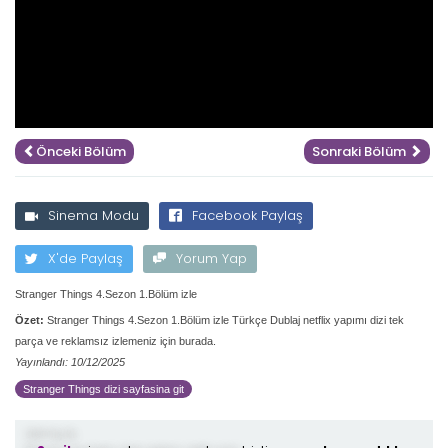
Önceki Bölüm
Sonraki Bölüm
Sinema Modu
Facebook Paylaş
X'de Paylaş
Yorum Yap
Stranger Things 4.Sezon 1.Bölüm izle
Özet:
Stranger Things 4.Sezon 1.Bölüm izle Türkçe Dublaj netflix yapımı dizi tek
parça ve reklamsız izlemeniz için burada.
Yayınlandı: 10/12/2025
Stranger Things dizi sayfasina git
demiş ki;