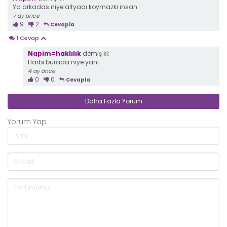
Ya arkadas niye altyaaı koymazki insan
7 ay önce
9
2
Cevapla
1 Cevap
Napim=haklılık
demiş ki;
Harbi burada niye yani
4 ay önce
0
0
Cevapla
Daha Fazla Yorum
Yorum Yap