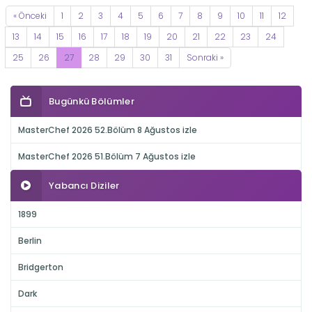
« Önceki
1
2
3
4
5
6
7
8
9
10
11
12
13
14
15
16
17
18
19
20
21
22
23
24
25
26
27
28
29
30
31
Sonraki »
Bugünkü Bölümler
MasterChef 2026 52.Bölüm 8 Ağustos izle
MasterChef 2026 51.Bölüm 7 Ağustos izle
Yabancı Diziler
1899
Berlin
Bridgerton
Dark