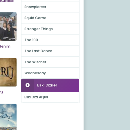
kanlıları
Snowpiercer
Squid Game
Stranger Things
The 100
Benim
The Last Dance
The Witcher
Wednesday
Eski Diziler
rü
Eski Dizi Arşivi