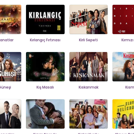
 Kanatlar
Kırlangıç Fırtınası
Kirli Sepeti
Kırmız
 Güneşi
Kış Masalı
Kıskanmak
Kısm