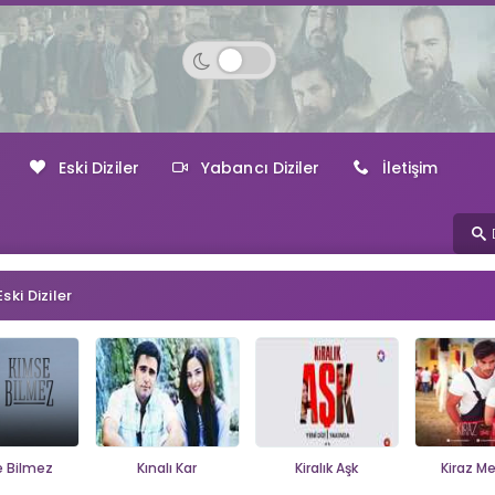
Eski Diziler
Yabancı Diziler
İletişim
Eski Diziler
 Bilmez
Kınalı Kar
Kiralık Aşk
Kiraz M