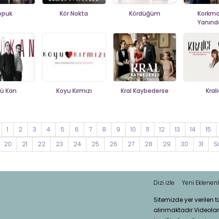
opuk
Kör Nokta
Kördüğüm
Korkma
Yanınd
ü Kan
Koyu Kırmızı
Kral Kaybederse
Kral
1
2
3
4
5
6
7
8
9
10
11
12
13
14
15
20
21
22
23
24
25
26
27
28
29
30
31
S
Dizi izle
Yeni Eklenenl
Sitemizde yer verilen 
alınmaktadır.Videola