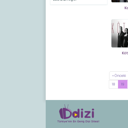
K
Köt
« Önceki
18
19