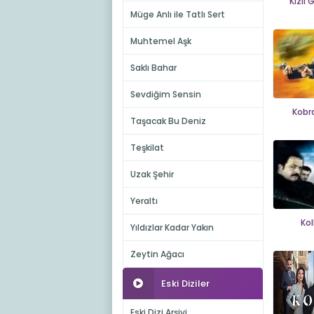
Kızıl
Müge Anlı ile Tatlı Sert
Muhtemel Aşk
Saklı Bahar
Sevdiğim Sensin
Kobr
Taşacak Bu Deniz
Teşkilat
Uzak Şehir
Yeraltı
Ko
Yıldızlar Kadar Yakın
Zeytin Ağacı
Eski Diziler
Eski Dizi Arşivi