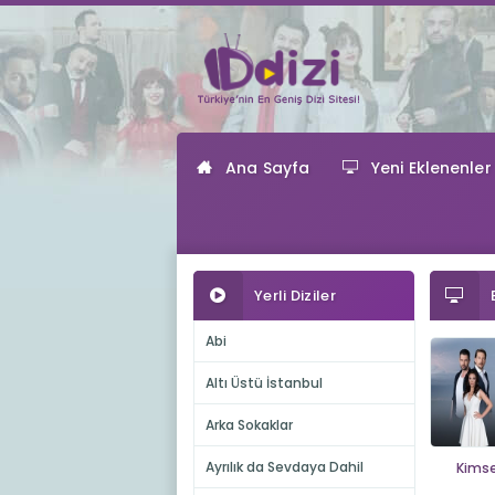
Ana Sayfa
Yeni Eklenenler
Yerli Diziler
Abi
Altı Üstü İstanbul
Arka Sokaklar
Ayrılık da Sevdaya Dahil
Kimse