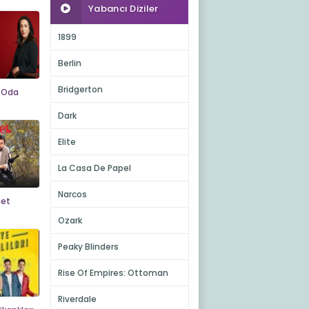
Yabancı Diziler
1899
Berlin
Bridgerton
ı Oda
Dark
Elite
La Casa De Papel
Narcos
et
Ozark
Peaky Blinders
Rise Of Empires: Ottoman
Riverdale