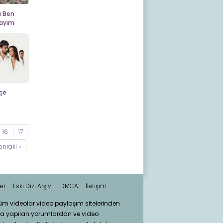
 Ben
ayım
içe
16
17
onraki »
er
Eski Dizi Arşivi
DMCA
İletişim
tüm videolar video paylaşım sitelerinden
ra yapılan yorumlardan ve video