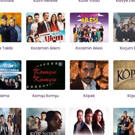
 Goncalar
Kızım Nerede
Kızlar Yurdu
Klavye Deli
a Takibi
Kocaman Ailem
Kocamın Ailesi
Koçum 
llama
Komşu Komşu
Köpek
Köp