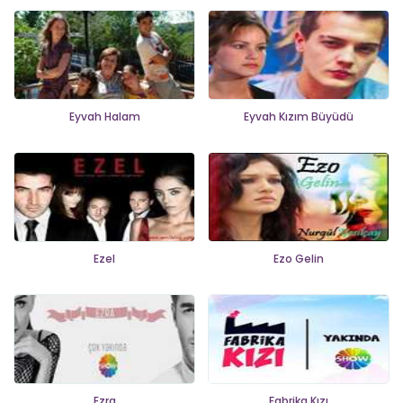
Eyvah Halam
Eyvah Kızım Büyüdü
Ezel
Ezo Gelin
Ezra
Fabrika Kızı