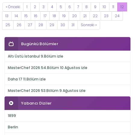
« Önceki
1
2
3
4
5
6
7
8
9
10
11
12
13
14
15
16
17
18
19
20
21
22
23
24
25
26
27
28
29
30
31
Sonraki »
Bugünkü Bölümler
Altı Üstü İstanbul 9.Bölüm izle
MasterChef 2026 54.Bölüm 10 Ağustos izle
Daha 17 11.Bölüm izle
MasterChef 2026 53.Bölüm 9 Ağustos izle
Yabancı Diziler
1899
Berlin