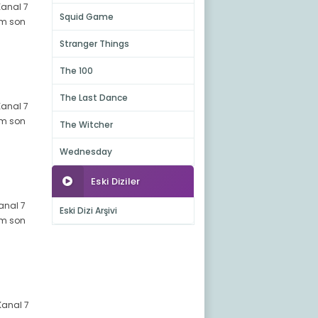
Kanal 7
Squid Game
züm son
Stranger Things
The 100
The Last Dance
Kanal 7
züm son
The Witcher
Wednesday
Eski Diziler
Kanal 7
Eski Dizi Arşivi
züm son
Kanal 7