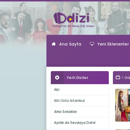
Ana Sayfa
Yeni Eklenenler
Yerli Diziler
Gön
Abi
Altı Üstü İstanbul
Arka Sokaklar
Ayrılık da Sevdaya Dahil