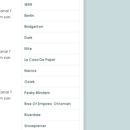
1899
Kanal 7
Berlin
züm son
Bridgerton
Dark
Elite
Kanal 7
züm son
La Casa De Papel
Narcos
Ozark
Kanal 7
Peaky Blinders
züm son
Rise Of Empires: Ottoman
Riverdale
Snowpiercer