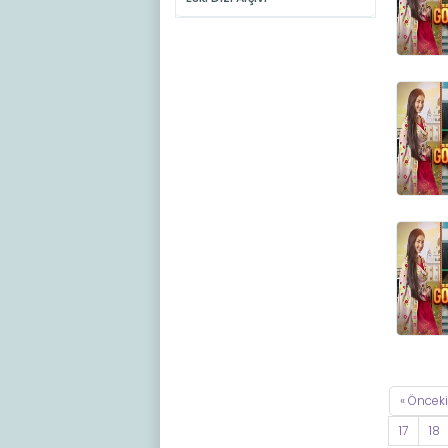
« Önceki
17
18