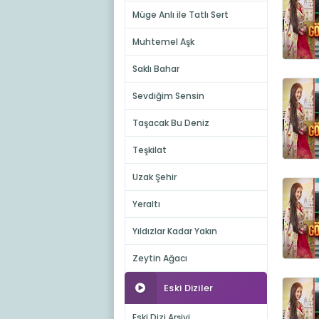
Müge Anlı ile Tatlı Sert
Muhtemel Aşk
Saklı Bahar
Sevdiğim Sensin
Taşacak Bu Deniz
Teşkilat
Uzak Şehir
Yeraltı
Yıldızlar Kadar Yakın
Zeytin Ağacı
Eski Diziler
Eski Dizi Arşivi