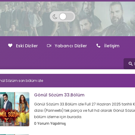
Eski Diziler
Yabancı Diziler
İletişim
ül Sözüm son bölüm izle
Gönül Sözüm 33.Bölüm
Gönül Sözüm 33.Bölüm izle Full 27 Haziran 2025 tarihli 
dizisi (Parineetii) tek parça ve full hd olarak Gönül Sö
bölüm izleme için burada.
0 Yorum Yapılmış