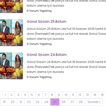
dizisi (Parineetii) tek parça ve full hd olarak Gönül Sö
bölüm izleme için burada.
0 Yorum Yapılmış
Gönül Sözüm 25.Bölüm
Gönül Sözüm 25.Bölüm izle Full 19 Haziran 2025 tarihli 
dizisi (Parineetii) tek parça ve full hd olarak Gönül Sö
bölüm izleme için burada.
0 Yorum Yapılmış
Gönül Sözüm 24.Bölüm
Gönül Sözüm 24.Bölüm izle Full 18 Haziran 2025 tarihli 
dizisi (Parineetii) tek parça ve full hd olarak Gönül Sö
bölüm izleme için burada.
0 Yorum Yapılmış
1
2
3
4
5
6
7
8
9
10
11
12
13
14
15
19
20
21
22
23
24
25
26
27
28
Sonraki »