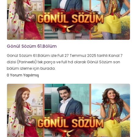
Gönül Sözüm 61.Bölüm
Gönül Sözüm 61.Bölüm izle Full 27 Temmuz 2025 tarihli Kanal 7
dizisi (Parineetii) tek parça ve full hd olarak Gönül Sözüm son
bölüm izleme için burada.
0 Yorum Yapılmış