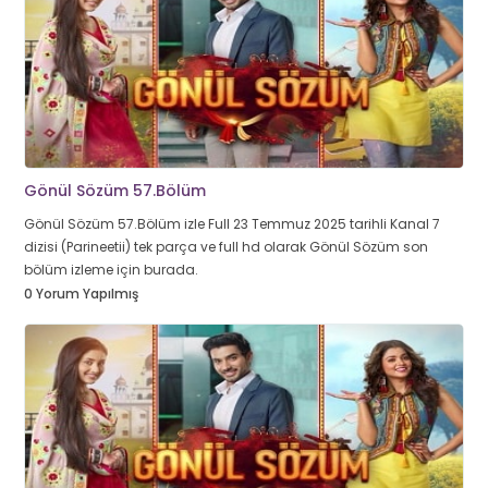
Gönül Sözüm 57.Bölüm
Gönül Sözüm 57.Bölüm izle Full 23 Temmuz 2025 tarihli Kanal 7
dizisi (Parineetii) tek parça ve full hd olarak Gönül Sözüm son
bölüm izleme için burada.
0 Yorum Yapılmış