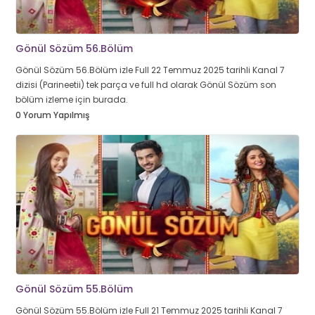
Gönül Sözüm 56.Bölüm
Gönül Sözüm 56.Bölüm izle Full 22 Temmuz 2025 tarihli Kanal 7
dizisi (Parineetii) tek parça ve full hd olarak Gönül Sözüm son
bölüm izleme için burada.
0 Yorum Yapılmış
Gönül Sözüm 55.Bölüm
Gönül Sözüm 55.Bölüm izle Full 21 Temmuz 2025 tarihli Kanal 7