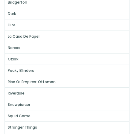
Bridgerton
Dark
Elite
La Casa De Papel
Narcos
Ozark
Peaky Blinders
Rise Of Empires: Ottoman
Riverdale
Snowpiercer
Squid Game
Stranger Things