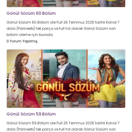
Gönül Sözüm 60.Bölüm
Gönül Sözüm 60.Bölüm izle Full 26 Temmuz 2025 tarihli Kanal 7
dizisi (Parineetii) tek parça ve full hd olarak Gönül Sözüm son
bölüm izleme için burada.
0 Yorum Yapılmış
Gönül Sözüm 59.Bölüm
Gönül Sözüm 59.Bölüm izle Full 25 Temmuz 2025 tarihli Kanal 7
dizisi (Parineetii) tek parça ve full hd olarak Gönül Sözüm son