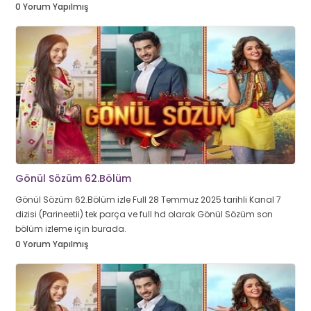
0 Yorum Yapılmış
Gönül Sözüm 62.Bölüm
Gönül Sözüm 62.Bölüm izle Full 28 Temmuz 2025 tarihli Kanal 7
dizisi (Parineetii) tek parça ve full hd olarak Gönül Sözüm son
bölüm izleme için burada.
0 Yorum Yapılmış