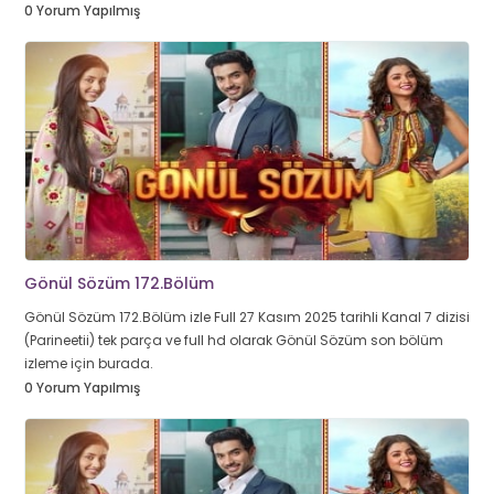
0 Yorum Yapılmış
Gönül Sözüm 172.Bölüm
Gönül Sözüm 172.Bölüm izle Full 27 Kasım 2025 tarihli Kanal 7 dizisi
(Parineetii) tek parça ve full hd olarak Gönül Sözüm son bölüm
izleme için burada.
0 Yorum Yapılmış