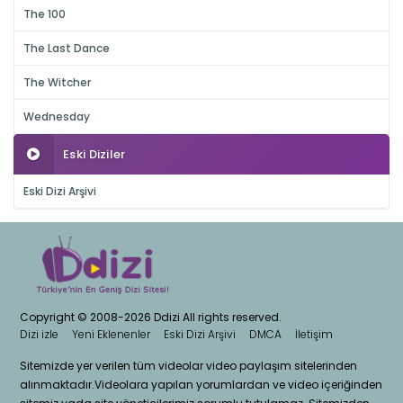
The 100
The Last Dance
The Witcher
Wednesday
Eski Diziler
Eski Dizi Arşivi
Copyright © 2008-2026 Ddizi All rights reserved.
Dizi izle
Yeni Eklenenler
Eski Dizi Arşivi
DMCA
İletişim
Sitemizde yer verilen tüm videolar video paylaşım sitelerinden
alınmaktadır.Videolara yapılan yorumlardan ve video içeriğinden