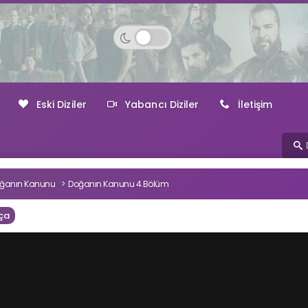
Eski Diziler
Yabancı Diziler
İletişim
ğanın Kanunu
Doğanın Kanunu 4.Bölüm
ça