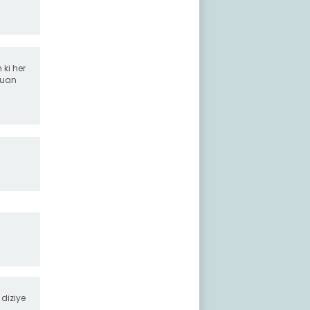
 ki her
puan
 diziye