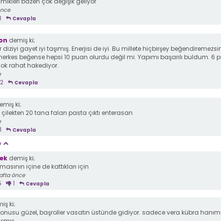
ikleri bazen çok değişik geliyor
önce
3
Cevapla
on
demiş ki;
r diziyi gayet iyi taşımış. Enerjisi de iyi. Bu millete hiçbirşey beğendiremezsin
herkes beğense hepsi 10 puan olurdu değil mi. Yapımı başarılı buldum. 6 
çok rahat hakediyor.
e
2
Cevapla
miş ki;
çilekten 20 tana falan pasta çıktı enterasan
e
1
Cevapla
p
lek
demiş ki;
masının içine de kattıkları için
afta önce
5
1
Cevapla
ş ki;
 konusu güzel, başroller vasatın üstünde gidiyor. sadece vera kübra hanım
ışmış.