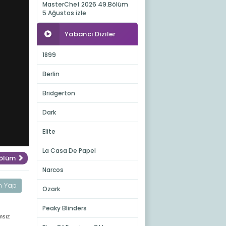
MasterChef 2026 49.Bölüm
5 Ağustos izle
Yabancı Diziler
1899
Berlin
Bridgerton
Dark
Elite
La Casa De Papel
Bölüm
Narcos
m Yap
Ozark
Peaky Blinders
amsız