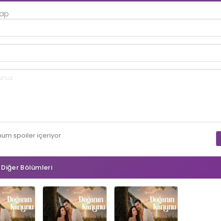
Yap
mum
spoiler
içeriyor
n Diğer Bölümleri