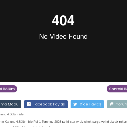
i Bölüm
Sonraki 
ema Modu
Facebook Paylaş
X'de Paylaş
Yoru
unu 4.Bölüm izle
ın Kanunu 4.Bölüm izle Full 1 Temmuz 2026 tarihli star tv dizisi tek parça ve hd olarak rekl