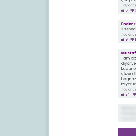
1 ay önc
6
Ender
d
3 senedi
1 ay önc
9
1
Mustafa
Tam bizi
diyor ve
kadar ö
çözer d
bagnaz 
izliyoruz
1 ay önc
24
demiş ki
Varıoşl
1 ay önc