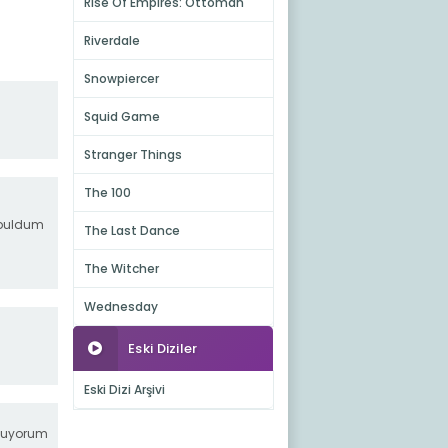
Rise Of Empires: Ottoman
Riverdale
Snowpiercer
Squid Game
Stranger Things
The 100
 buldum
The Last Dance
The Witcher
Wednesday
Eski Diziler
Eski Dizi Arşivi
 oluyorum