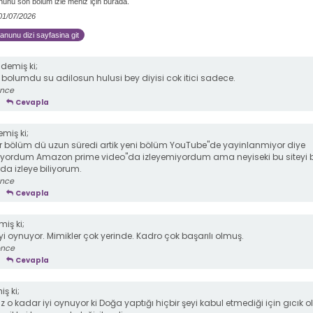
unu son bölüm izle meniz için burada.
 01/07/2026
nunu dizi sayfasina git
demiş ki;
 bolumdu su adilosun hulusi bey diyisi cok itici sadece.
önce
Cevapla
miş ki;
ir bölüm dü uzun süredi artik yeni bölüm YouTube"de yayinlanmiyor diye
iyordum Amazon prime video"da izleyemiyordum ama neyiseki bu siteyi
rda izleye biliyorum.
önce
Cevapla
iş ki;
iyi oynuyor. Mimikler çok yerinde. Kadro çok başarılı olmuş.
önce
Cevapla
ş ki;
ız o kadar iyi oynuyor ki Doğa yaptığı hiçbir şeyi kabul etmediği için gıcık