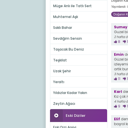
Doğanın Kan
Müge Anlı ile Tatlı Sert
Yayınlandı:
Doğanın Ka
Muhtemel Aşk
Sumey
Saklı Bahar
Guzel bi
2 hafta 
Sevdiğim Sensin
8
1
Taşacak Bu Deniz
Emin
de
Güzel b
Teşkilat
izleyem
artik bu
Uzak Şehir
3 hafta 
11
1
Yeraltı
Karl
dem
Yıldızlar Kadar Yakın
Kız çok 
4 hafta 
Zeytin Ağacı
9
1
Eski Diziler
Elif
demi
başrol k
Eski Dizi Arşivi