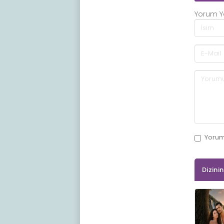
Yorum 
Yoru
Dizini