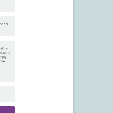
e haha
çek bu
düzen o
rşeyi
mse