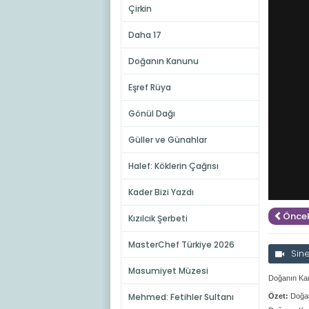
Çirkin
Daha 17
Doğanın Kanunu
Eşref Rüya
Gönül Dağı
Güller ve Günahlar
Halef: Köklerin Çağrısı
Kader Bizi Yazdı
Öncek
Kızılcık Şerbeti
MasterChef Türkiye 2026
Sin
Masumiyet Müzesi
Doğanın Kan
Mehmed: Fetihler Sultanı
Özet:
Doğan