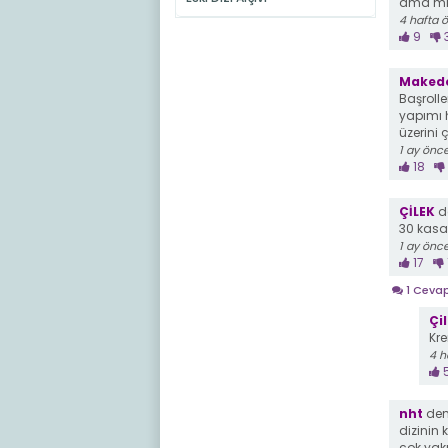
ama mim
4 hafta 
9
Maked
Başrolle
yapımı 
üzerini 
1 ay önc
18
ÇİLEK
de
30 kasa 
1 ay önc
17
1 Ceva
Çi
Kre
4 h
nht
demi
dizinin
çok yak