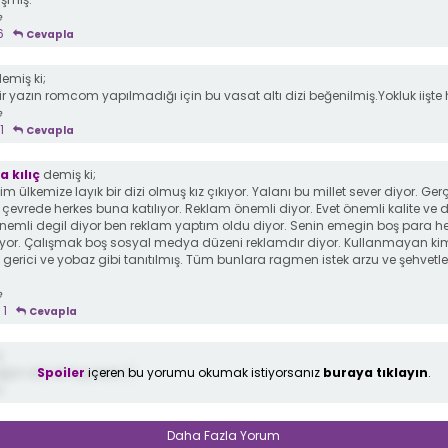
e
6
Cevapla
emiş ki;
r yazın romcom yapılmadığı için bu vasat altı dizi beğenilmiş.Yokluk iişt
e
1
Cevapla
 kılıç
demiş ki;
m ülkemize layık bir dizi olmuş kız çıkıyor. Yalanı bu millet sever diyor. Ger
 çevrede herkes buna katılıyor. Reklam önemli diyor. Evet önemli kalite ve 
nemli degil diyor ben reklam yaptım oldu diyor. Senin emegin boş para he
iyor. Çalışmak boş sosyal medya düzeni reklamdır diyor. Kullanmayan ki
gerici ve yobaz gibi tanıtılmış. Tüm bunlara ragmen istek arzu ve şehvetle
e
1
Cevapla
;
Spoiler
içeren bu yorumu okumak istiyorsanız
buraya tıklayın
.
uğun adı olmuş aura :)
e
Daha Fazla Yorum