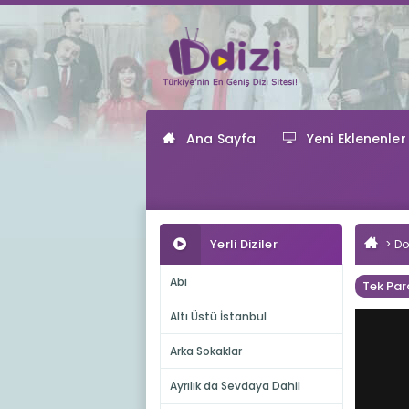
Ana Sayfa
Yeni Eklenenler
Yerli Diziler
Do
Abi
Tek Par
Altı Üstü İstanbul
Arka Sokaklar
Ayrılık da Sevdaya Dahil