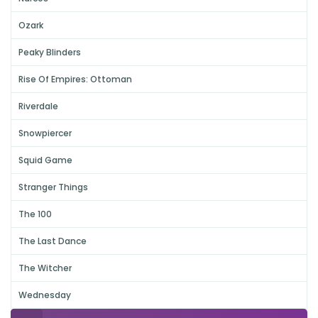
Ozark
Peaky Blinders
Rise Of Empires: Ottoman
Riverdale
Snowpiercer
Squid Game
Stranger Things
The 100
The Last Dance
The Witcher
Wednesday