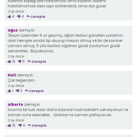
Adamın köpeği bile hatırlaması ama kadının adamı
hatırlamaması beni aşırı sinirlendirdi, ama dizi güzel
2 ay önce
4
4
Cevapla
oğuz
demiş ki;
Olayın üzerinden 5 yıl geçmiş, oğlan tedavi görürken yardımcı
olan hemşire arada tıp okuyup mezun olmuş ve bir de koroner
uzmanı olmuş. 5 yıla bunları sığdıran güzel yurdumun güzel
senaristleri.. Büyüksünüz..
2 ay önce
13
5
Cevapla
Hati
demiş ki;
Çok beğendim
2 ay önce
1
3
Cevapla
alberto
demiş ki;
Sacma bir turk dizisi daha basladi hadi bakalim senaryonun ne
zaman icine edecekler... Silahlar ne zaman patlayacak...
2 ay önce
15
4
Cevapla