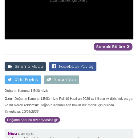
Sonraki Bölüm
Sinema Modu
Facebook Paylaş
X'de Paylaş
Yorum Yap
Doğanın Kanunu 1.Bölüm izle
Özet:
Doğanın Kanunu 1.Bölüm izle Full 10 Haziran 2026 tarihli star tv dizisi tek parça
ve hd olarak reklamsız Doğanın Kanunu son bölüm izle meniz için burada.
Yayınlandı: 10/06/2026
Doğanın Kanunu dizi sayfasina git
Nisa
demiş ki;