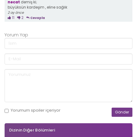
necat
demiş ki;
büyüksün kardeşim , eline sağlık
2 ay önce
11
2
Cevapla
Yorum Yap
Yorumum
spoiler
içeriyor
Dizinin Diğer Bölümleri