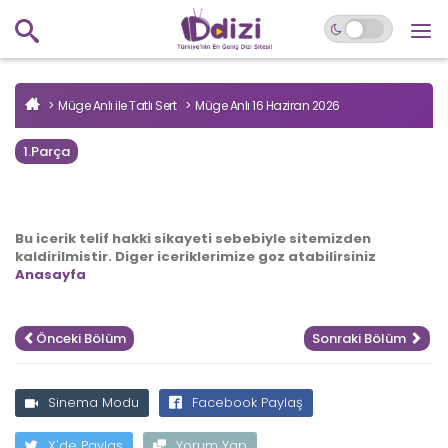
Müge Anlı ile Tatlı Sert
Müge Anlı 16 Haziran 2026
1.Parça
Bu icerik telif hakki sikayeti sebebiyle sitemizden
kaldirilmistir. Diger iceriklerimize goz atabilirsiniz
Anasayfa
Önceki Bölüm
Sonraki Bölüm
Sinema Modu
Facebook Paylaş
X'de Paylaş
Yorum Yap