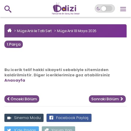
Müge Anlı ile Tatlı Sert
Müge Anlı 18 Mayıs 2026
1.Parça
Bu icerik telif hakki sikayeti sebebiyle sitemizden
kaldirilmistir. Diger iceriklerimize goz atabilirsiniz
Anasayfa
Önceki Bölüm
Sonraki Bölüm
Sinema Modu
Facebook Paylaş
X'de Paylaş
Yorum Yap