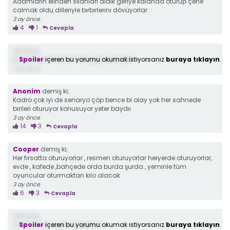
Adamların elinden silahları aldık geriye kalanda oturup çene
calmak oldu.dillerıyle bırbırlerını dövüyorlar
3 ay önce
4
1
Cevapla
demiş ki;
Spoiler
içeren bu yorumu okumak istiyorsanız
buraya tıklayın
.
Kaanı öldürmedi ismaile geri vericekkk
3 ay önce
Anonim
demiş ki;
Kadro çok iyi de senaryo çöp bence bi olay yok her sahnede
birileri oturuyor konusuyor yeter baydıı
3 ay önce
14
3
Cevapla
Cooper
demiş ki;
Her fırsatta oturuyorlar , resmen oturuyorlar heryerde oturuyorlar,
evde , kafede ,bahçede orda burda şurda , yeminle tüm
oyuncular oturmaktan kilo alacak
3 ay önce
6
3
Cevapla
demiş ki;
Spoiler
içeren bu yorumu okumak istiyorsanız
buraya tıklayın
.
Yeraltı dizisini çok seviyorum