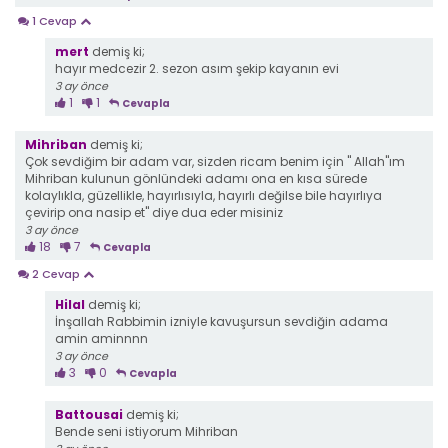
1 Cevap
mert
demiş ki;
hayır medcezir 2. sezon asım şekip kayanın evi
3 ay önce
1
1
Cevapla
Mihriban
demiş ki;
Çok sevdiğim bir adam var, sizden ricam benim için " Allah"ım
Mihriban kulunun gönlündeki adamı ona en kısa sürede
kolaylıkla, güzellikle, hayırlısıyla, hayırlı değilse bile hayırlıya
çevirip ona nasip et" diye dua eder misiniz
3 ay önce
18
7
Cevapla
2 Cevap
Hilal
demiş ki;
İnşallah Rabbimin izniyle kavuşursun sevdiğin adama
amin aminnnn
3 ay önce
3
0
Cevapla
Battousai
demiş ki;
Bende seni istiyorum Mihriban