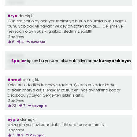
3 ay önce
Arya
demiş ki;
Günlerdir bir olay bekliyoruz olmuyo bütün bölümler bunu yaptık
bunu yapıcax Ali haydar ve ceylan zaten baydı...... Gelişme ve
heyecan olay yok sıkıla sıkıla izledim izledik!!!!
3 ay önce
6
4
Cevapla
demiş ki;
Spoiler
içeren bu yorumu okumak istiyorsanız
buraya tıklayın
.
Allah için diziyi bitirin oturup dedikodumu izleyecez.
3 ay önce
Ahmet
demiş ki;
Yeter artık dedikodu nereye kadarrr. Çıkarın bukadar kadını
diziden mafya dizisi erkekler oturup en ince ayrıntısına kadar
dedikodu yapıyor. Gerçekten sıktınız artık.
3 ay önce
23
7
Cevapla
eypio
demiş ki;
azizegilin yeni evi edhodaki istihbarat başkanının evi.
3 ay önce
7
2
Cevapla