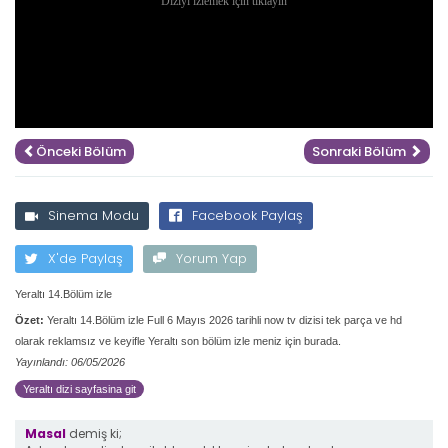
Önceki Bölüm
Sonraki Bölüm
Sinema Modu
Facebook Paylaş
X'de Paylaş
Yorum Yap
Yeraltı 14.Bölüm izle
Özet:
Yeraltı 14.Bölüm izle Full 6 Mayıs 2026 tarihli now tv dizisi tek parça ve hd
olarak reklamsız ve keyifle Yeraltı son bölüm izle meniz için burada.
Yayınlandı: 06/05/2026
Yeraltı dizi sayfasina git
Masal
demiş ki;