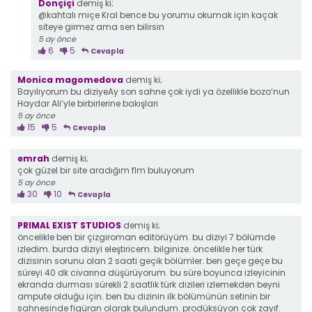
Donçiçi
demiş ki;
@kahtalı miçe Kral bence bu yorumu okumak için kaçak
siteye girmez ama sen bilirsin
5 ay önce
6
5
Cevapla
Monica magomedova
demiş ki;
Bayılıyorum bu diziyeAy son sahne çok iydi ya özellikle bozo‘nun
Haydar Ali’yle birbirlerine bakışları
5 ay önce
15
5
Cevapla
emrah
demiş ki;
çok güzel bir site aradığım flm buluyorum
5 ay önce
30
10
Cevapla
PRIMAL EXIST STUDIOS
demiş ki;
öncelikle ben bir çizgiroman editörüyüm. bu diziyi 7 bölümde
izledim. burda diziyi eleştiricem. bilginize. öncelikle her türk
dizisinin sorunu olan 2 saati geçik bölümler. ben geçe geçe bu
süreyi 40 dk civarına düşürüyorum. bu süre boyunca izleyicinin
ekranda durması sürekli 2 saatlik türk dizileri izlemekden beyni
ampute olduğu için. ben bu dizinin ilk bölümünün setinin bir
sahnesinde figüran olarak bulundum. prodüksüyon çok zayıf.