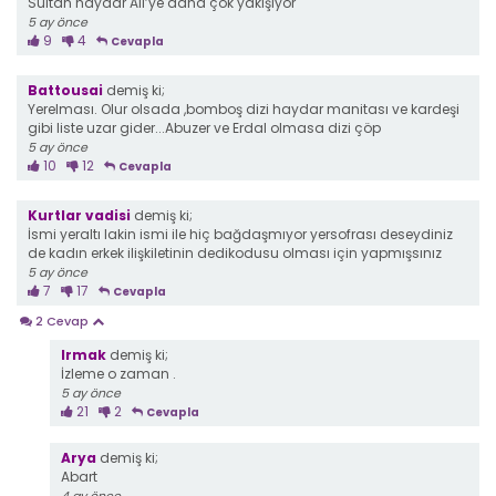
Sultan haydar Ali’ye daha çok yakışıyor
5 ay önce
9
4
Cevapla
Battousai
demiş ki;
Yerelması. Olur olsada ,bomboş dizi haydar manitası ve kardeşi
gibi liste uzar gider...Abuzer ve Erdal olmasa dizi çöp
5 ay önce
10
12
Cevapla
Kurtlar vadisi
demiş ki;
İsmi yeraltı lakin ismi ile hiç bağdaşmıyor yersofrası deseydiniz
de kadın erkek ilişkiletinin dedikodusu olması için yapmışsınız
5 ay önce
7
17
Cevapla
2 Cevap
Irmak
demiş ki;
İzleme o zaman .
5 ay önce
21
2
Cevapla
Arya
demiş ki;
Abart