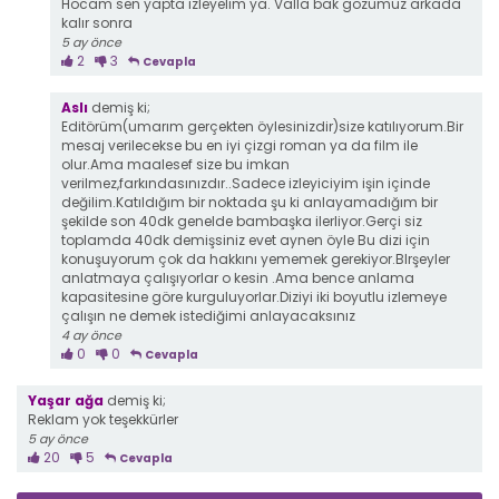
Hocam sen yapta izleyelim ya. Valla bak gözümüz arkada
kalır sonra
5 ay önce
2
3
Cevapla
Aslı
demiş ki;
Editörüm(umarım gerçekten öylesinizdir)size katılıyorum.Bir
mesaj verilecekse bu en iyi çizgi roman ya da film ile
olur.Ama maalesef size bu imkan
verilmez,farkındasınızdır..Sadece izleyiciyim işin içinde
değilim.Katıldığım bir noktada şu ki anlayamadığım bir
şekilde son 40dk genelde bambaşka ilerliyor.Gerçi siz
toplamda 40dk demişsiniz evet aynen öyle Bu dizi için
konuşuyorum çok da hakkını yememek gerekiyor.Blrşeyler
anlatmaya çalışıyorlar o kesin .Ama bence anlama
kapasitesine göre kurguluyorlar.Diziyi iki boyutlu izlemeye
çalışın ne demek istediğimi anlayacaksınız
4 ay önce
0
0
Cevapla
Yaşar ağa
demiş ki;
Reklam yok teşekkürler
5 ay önce
20
5
Cevapla