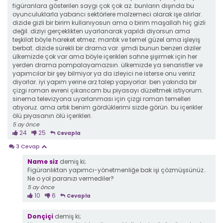
figüranlara gösterilen saygı çok çok az. bunların dışında bu
oyunculuklarla yabancı sektörlere malzemeci olarak işe alırlar.
dizide gizli bir birim kullanıyosun ama o birim maşallah hiç gizli
değil. diziyi gerçeklikten uyarlanarak yapıldı diyorsun ama
teşkilat böyle hareket etmez. mantık ve temel güzel ama işleyiş
berbat. dizide sürekli bir drama var. şimdi bunun benzeri diziler
ülkemizde çok var ama böyle içerikleri sahne şişirmek için her
yerden drama pompalayamazsın. ülkemizde ya senaristler ve
yapımcılar bir şey bilmiyor ya da izleyici ne isterse onu veririz
diyorlar. iyi yapım yerine arz talep yapıyorlar. ben yakında bir
çizgi roman evreni çıkarıcam bu piyasayı düzeltmek istiyorum.
sinema televizyona uyarlanması için çizgi roman temelleri
atıyoruz. ama artık benim gördüklerimi sizde görün. bu içerikler
ölü piyasanın ölü içerikleri.
5 ay önce
24
25
Cevapla
3 Cevap
Name siz
demiş ki;
Figüranlıktan yapımcı-yönetmenliğe bak işi çözmüşsünüz..
Ne o yol paranızı vermediler?
5 ay önce
10
6
Cevapla
Donçiçi
demiş ki;