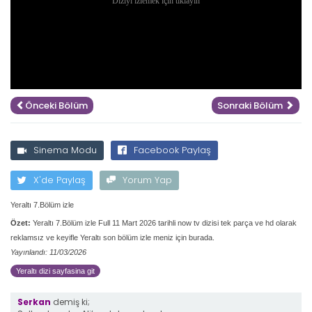
Önceki Bölüm
Sonraki Bölüm
Sinema Modu
Facebook Paylaş
X'de Paylaş
Yorum Yap
Yeraltı 7.Bölüm izle
Özet:
Yeraltı 7.Bölüm izle Full 11 Mart 2026 tarihli now tv dizisi tek parça ve hd olarak
reklamsız ve keyifle Yeraltı son bölüm izle meniz için burada.
Yayınlandı: 11/03/2026
Yeraltı dizi sayfasina git
Serkan
demiş ki;