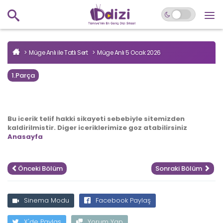
Müge Anlı ile Tatlı Sert
Müge Anlı 5 Ocak 2026
1.Parça
Bu icerik telif hakki sikayeti sebebiyle sitemizden
kaldirilmistir. Diger iceriklerimize goz atabilirsiniz
Anasayfa
Önceki Bölüm
Sonraki Bölüm
Sinema Modu
Facebook Paylaş
X'de Paylaş
Yorum Yap