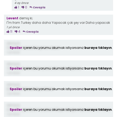
4 ay önce
1
0
Cevapla
Levent
demiş ki;
I"m from Turkey daha daha Yapacak çok şey var Daha yapacak
1 yıl önce
11
4
Cevapla
demiş ki;
Spoiler
içeren bu yorumu okumak istiyorsanız
buraya tıklayın
.
Üzülmeyin ama 3 te gi hun oluyor
1 yıl önce
demiş ki;
Spoiler
içeren bu yorumu okumak istiyorsanız
buraya tıklayın
.
Yaw sizene ister çoluk çocuk izler ister yetişkinler
1 yıl önce
demiş ki;
Spoiler
içeren bu yorumu okumak istiyorsanız
buraya tıklayın
.
Bence 196 Olmemeliydi Beeee.
1 yıl önce
demiş ki;
Spoiler
içeren bu yorumu okumak istiyorsanız
buraya tıklayın
.
Sonunda gardiyan 11 yaśasınn(aşık olduğun kişi salesman öldü)
1 yıl önce