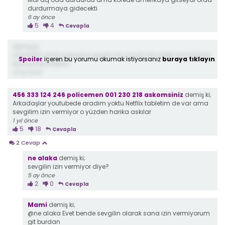
durdurmaya gidecekti
6 ay önce
5
4
Cevapla
demiş ki;
Güzel film ama uygunsuz şeyler var çocuk lara değil ama büyük
Spoiler
içeren bu yorumu okumak istiyorsanız
buraya tıklayın
.
lere tavsiye ederim
10 ay önce
456 333 124 246 policemen 001 230 218 askomsiniz
demiş ki;
Arkadașlar youtubede aradım yoktu Netflix tabletim de var ama
sevgilim izin vermiyor o yüzden harika askılar
1 yıl önce
5
18
Cevapla
2 Cevap
ne alaka
demiş ki;
sevgilin izin vermiyor diye?
5 ay önce
2
0
Cevapla
Mami
demiş ki;
@ne alaka Evet bende sevgilin olarak sana izin vermiyorum
git burdan