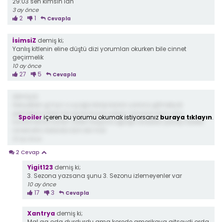
29:03 sen kimsin lan
3 ay önce
2
1
Cevapla
İsimsiZ
demiş ki;
Yanlış kitlenin eline düştü dizi yorumları okurken bile cinnet
geçirmelik
10 ay önce
27
5
Cevapla
demiş ki;
Gerçekten gi hun o uçağa binip kızının yanına gitmeliydi
gerizekalı salak her işe burnuna sokan sanane olum onu
Spoiler
içeren bu yorumu okumak istiyorsanız
buraya tıklayın
.
sonlandıramazdın zaten boşuna uğraştı ve bütün parayı tüketti
ve kendini öldürdü tam bir mal.
10 ay önce
2 Cevap
Yigit123
demiş ki;
3. Sezona yazsana şunu 3. Sezonu izlemeyenler var
10 ay önce
17
3
Cevapla
Xantrya
demiş ki;
Mal aq oda durdurdu ama korede amerikaya gitseydi orda