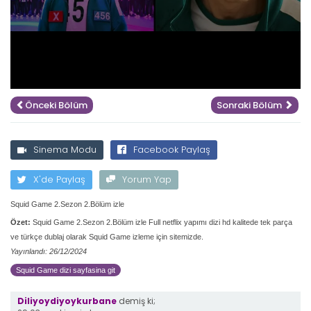
Önceki Bölüm
Sonraki Bölüm
Sinema Modu
Facebook Paylaş
X'de Paylaş
Yorum Yap
Squid Game 2.Sezon 2.Bölüm izle
Özet:
Squid Game 2.Sezon 2.Bölüm izle Full netflix yapımı dizi hd kalitede tek parça
ve türkçe dublaj olarak Squid Game izleme için sitemizde.
Yayınlandı: 26/12/2024
Squid Game dizi sayfasina git
Diliyoydiyoykurbane
demiş ki;