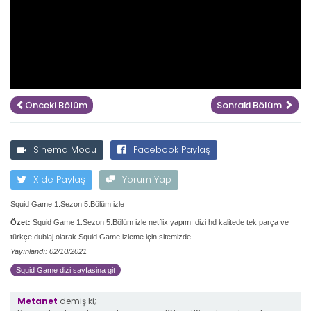
Önceki Bölüm
Sonraki Bölüm
Sinema Modu
Facebook Paylaş
X'de Paylaş
Yorum Yap
Squid Game 1.Sezon 5.Bölüm izle
Özet:
Squid Game 1.Sezon 5.Bölüm izle netflix yapımı dizi hd kalitede tek parça ve
türkçe dublaj olarak Squid Game izleme için sitemizde.
Yayınlandı: 02/10/2021
Squid Game dizi sayfasina git
Metanet
demiş ki;