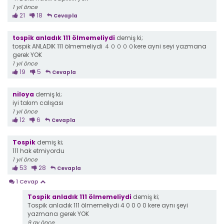
1 yıl önce
21
18
Cevapla
tospik anladık 111 ölmemeliydi
demiş ki;
tospik ANLADIK 111 ölmemeliydi ４００００kere ayni seyi yazmana
gerek YOK
1 yıl önce
19
5
Cevapla
niloya
demiş ki;
iyi takım calışası
1 yıl önce
12
6
Cevapla
Tospik
demiş ki;
111 hak etmiyordu
1 yıl önce
53
28
Cevapla
1 Cevap
Tospik anladık 111 ölmemeliydi
demiş ki;
Tospik anladık 111 ölmemeliydi 4 0 0 0 0 kere aynı şeyi
yazmana gerek YOK
9 ay önce