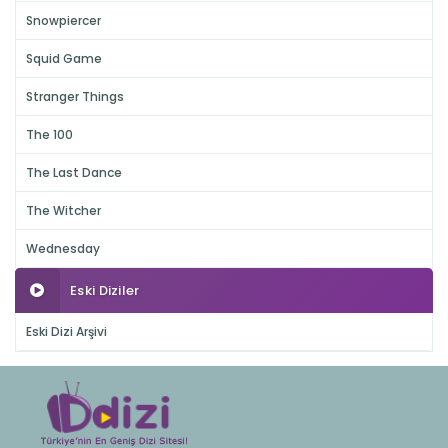
Snowpiercer
Squid Game
Stranger Things
The 100
The Last Dance
The Witcher
Wednesday
Eski Diziler
Eski Dizi Arşivi