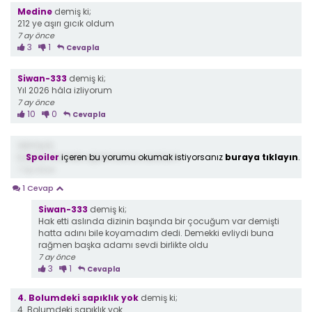
Medine
demiş ki;
212 ye aşırı gıcık oldum
7 ay önce
3
1
Cevapla
Siwan-333
demiş ki;
Yıl 2026 hâla izliyorum
7 ay önce
10
0
Cevapla
demiş ki;
Spoiler
içeren bu yorumu okumak istiyorsanız
buraya tıklayın
.
kadının ihanete uğramasına uzuldum
7 ay önce
1 Cevap
Siwan-333
demiş ki;
Hak etti aslında dizinin başında bir çocuğum var demişti
hatta adını bile koyamadım dedi. Demekki evliydi buna
rağmen başka adamı sevdi birlikte oldu
7 ay önce
3
1
Cevapla
4. Bolumdeki sapıklık yok
demiş ki;
4. Bolumdeki sapıklık yok