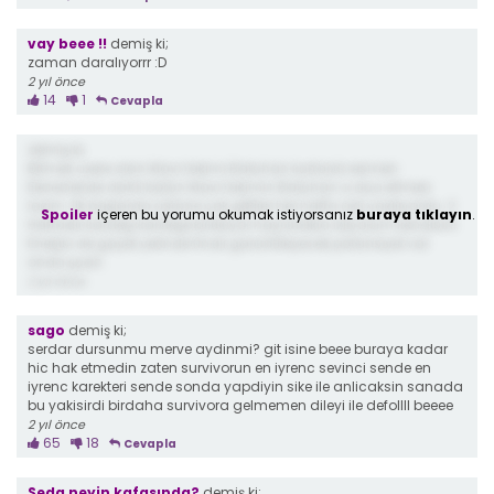
vay beee !!
demiş ki;
zaman daralıyorrr :D
2 yıl önce
14
1
Cevapla
demiş ki;
Bitmek üzere olan Mavi takımı Batuhan kurtardı resmen.
Elenenlerde dahil bütün Mavi takımın Batuhan a dua etmesi
lazım. İlk başlarda üstüne çok gittiler her hafta adı yazılıyordu. 2
Spoiler
içeren bu yorumu okumak istiyorsanız
buraya tıklayın
.
Haftadır kardeşi kardeşe kırdırıyor hayranlıkla izliyorum kendisini.
Enerjisi de gayet yerinde finali garantileyecek potansiyel var
onda şuan
2 yıl önce
sago
demiş ki;
serdar dursunmu merve aydinmi? git isine beee buraya kadar
hic hak etmedin zaten survivorun en iyrenc sevinci sende en
iyrenc karekteri sende sonda yapdiyin sike ile anlicaksin sanada
bu yakisirdi birdaha survivora gelmemen dileyi ile defollll beeee
2 yıl önce
65
18
Cevapla
Seda neyin kafasında?
demiş ki;