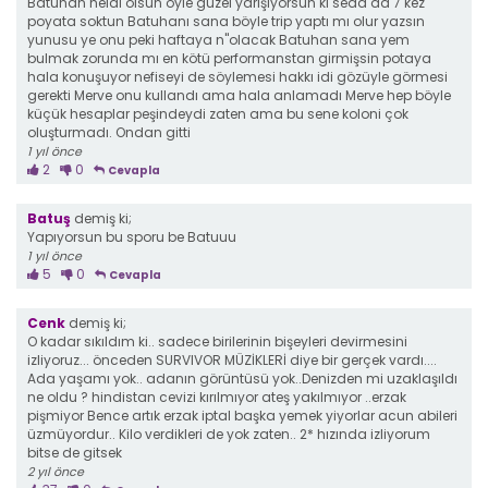
Batuhan helal olsun öyle güzel yarışıyorsun ki seda da 7 kez
poyata soktun Batuhanı sana böyle trip yaptı mı olur yazsın
yunusu ye onu peki haftaya n"olacak Batuhan sana yem
bulmak zorunda mı en kötü performanstan girmişsin potaya
hala konuşuyor nefiseyi de söylemesi hakkı idi gözüyle görmesi
gerekti Merve onu kullandı ama hala anlamadı Merve hep böyle
küçük hesaplar peşindeydi zaten ama bu sene koloni çok
oluşturmadı. Ondan gitti
1 yıl önce
2
0
Cevapla
Batuş
demiş ki;
Yapıyorsun bu sporu be Batuuu
1 yıl önce
5
0
Cevapla
Cenk
demiş ki;
O kadar sıkıldım ki.. sadece birilerinin bişeyleri devirmesini
izliyoruz... önceden SURVIVOR MÜZİKLERİ diye bir gerçek vardı....
Ada yaşamı yok.. adanın görüntüsü yok..Denizden mi uzaklaşıldı
ne oldu ? hindistan cevizi kırılmıyor ateş yakılmıyor ..erzak
pişmiyor Bence artık erzak iptal başka yemek yiyorlar acun abileri
üzmüyordur.. Kilo verdikleri de yok zaten.. 2* hızında izliyorum
bitse de gitsek
2 yıl önce