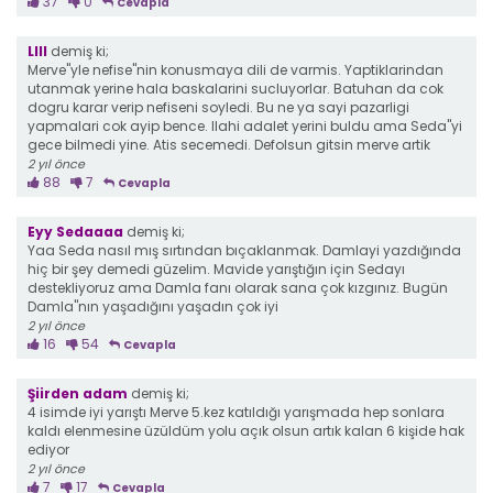
37
0
Cevapla
Llll
demiş ki;
Merve"yle nefise"nin konusmaya dili de varmis. Yaptiklarindan
utanmak yerine hala baskalarini sucluyorlar. Batuhan da cok
dogru karar verip nefiseni soyledi. Bu ne ya sayi pazarligi
yapmalari cok ayip bence. Ilahi adalet yerini buldu ama Seda"yi
gece bilmedi yine. Atis secemedi. Defolsun gitsin merve artik
2 yıl önce
88
7
Cevapla
Eyy Sedaaaa
demiş ki;
Yaa Seda nasıl mış sırtından bıçaklanmak. Damlayi yazdığında
hiç bir şey demedi güzelim. Mavide yarıştığın için Sedayı
destekliyoruz ama Damla fanı olarak sana çok kızgınız. Bugün
Damla"nın yaşadığını yaşadın çok iyi
2 yıl önce
16
54
Cevapla
Şiirden adam
demiş ki;
4 isimde iyi yarıştı Merve 5.kez katıldığı yarışmada hep sonlara
kaldı elenmesine üzüldüm yolu açık olsun artık kalan 6 kişide hak
ediyor
2 yıl önce
7
17
Cevapla