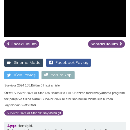
Önceki Bölüm
Sonraki Bölüm
Sinema Modu
Facebook Paylaş
X'de Paylaş
Yorum Yap
Survivor 2024 135.Bölüm 6 Haziran izle
Özet:
Survivor 2024 All Star 135.Bölüm izle Full 6 Haziran tarihli tv8 yarışma programı
tek parça ve full hd olarak Survivor 2024 all star son bölüm izleme için burada.
Yayınlandı: 06/06/2024
Survivor 2024 All Star dizi sayfasina git
Ayşe
demiş ki;