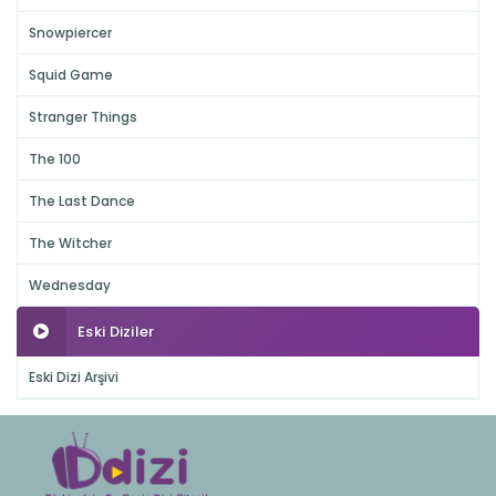
Snowpiercer
Squid Game
Stranger Things
The 100
The Last Dance
The Witcher
Wednesday
Eski Diziler
Eski Dizi Arşivi