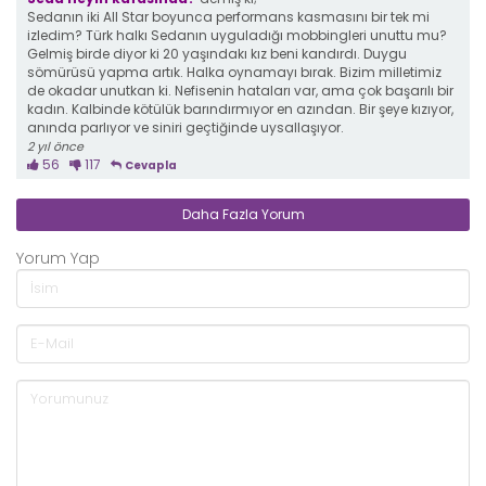
Sedanın iki All Star boyunca performans kasmasını bir tek mi
izledim? Türk halkı Sedanın uyguladığı mobbingleri unuttu mu?
Gelmiş birde diyor ki 20 yaşındakı kız beni kandırdı. Duygu
sömürüsü yapma artık. Halka oynamayı bırak. Bizim milletimiz
de okadar unutkan ki. Nefisenin hataları var, ama çok başarılı bir
kadın. Kalbinde kötülük barındırmıyor en azından. Bir şeye kızıyor,
anında parlıyor ve siniri geçtiğinde uysallaşıyor.
2 yıl önce
56
117
Cevapla
Daha Fazla Yorum
Yorum Yap