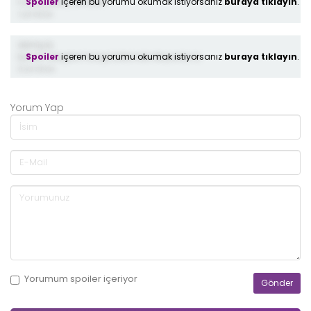
Spoiler
içeren bu yorumu okumak istiyorsanız
buraya tıklayın
.
I Lowe peaky blinders
1 yıl önce
demiş ki;
Spoiler
içeren bu yorumu okumak istiyorsanız
buraya tıklayın
.
bunun sevgilisi hangi bölümde ölüyordu la
6 yıl önce
Yorum Yap
Yorumum
spoiler
içeriyor