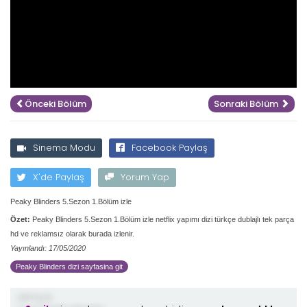
Önceki Bölüm
Sonraki Bölüm
Sinema Modu
Facebook Paylaş
X'de Paylaş
Yorum Yap
Peaky Blinders 5.Sezon 1.Bölüm izle
Özet:
Peaky Blinders 5.Sezon 1.Bölüm izle netflix yapımı dizi türkçe dublajlı tek parça
hd ve reklamsız olarak burada izlenir.
Yayınlandı: 17/05/2020
Peaky Blinders dizi sayfasina git
demiş ki;