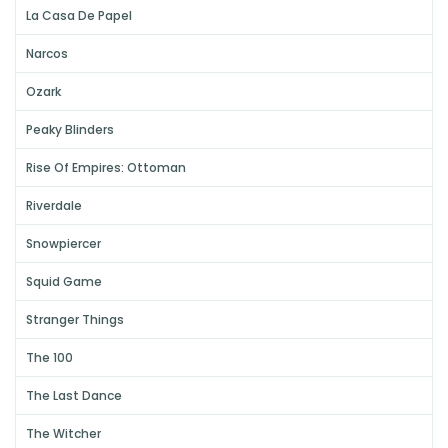
La Casa De Papel
Narcos
Ozark
Peaky Blinders
Rise Of Empires: Ottoman
Riverdale
Snowpiercer
Squid Game
Stranger Things
The 100
The Last Dance
The Witcher