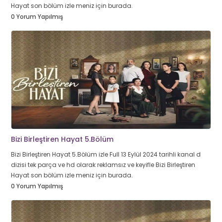
Hayat son bölüm izle meniz için burada.
0 Yorum Yapılmış
Bizi Birleştiren Hayat 5.Bölüm
Bizi Birleştiren Hayat 5.Bölüm izle Full 13 Eylül 2024 tarihli kanal d
dizisi tek parça ve hd olarak reklamsız ve keyifle Bizi Birleştiren
Hayat son bölüm izle meniz için burada.
0 Yorum Yapılmış