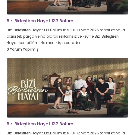
Bizi Birleştiren Hayat 133.Bölüm
Bizi Birleştiren Hayat 133.Bölüm izle Full 13 Mart 2025 tarihli kanal d
dizisi tek parça ve hd olarak reklamsız ve keyifle Bizi Birleştiren
Hayat son bölüm izle meniz için burada.
0 Yorum Yapılmış
Bizi Birleştiren Hayat 132.Bölüm
Bizi Birleştiren Hayat 132.Bölüm izle Full 12 Mart 2025 tarihli kanal d