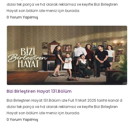
dizisi tek parça ve hd olarak reklamsız ve keyifle Bizi Birleştiren
Hayat son bölüm izle meniz için burada.
0 Yorum Yapılmış
Bizi Birleştiren Hayat 131.Bölüm
Bizi Birleştiren Hayat 131.Bölüm izle Full 11 Mart 2025 tarihli kanal d
dizisi tek parça ve hd olarak reklamsız ve keyifle Bizi Birleştiren
Hayat son bölüm izle meniz için burada.
0 Yorum Yapılmış