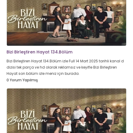
Bizi Birleştiren Hayat 134.Bölüm
Bizi Birleştiren Hayat 134.Bölüm izle Full 14 Mart 2025 tarihli kanal d
dizisi tek parça ve hd olarak reklamsız ve keyifle Bizi Birleştiren
Hayat son bölüm izle meniz için burada.
0 Yorum Yapılmış