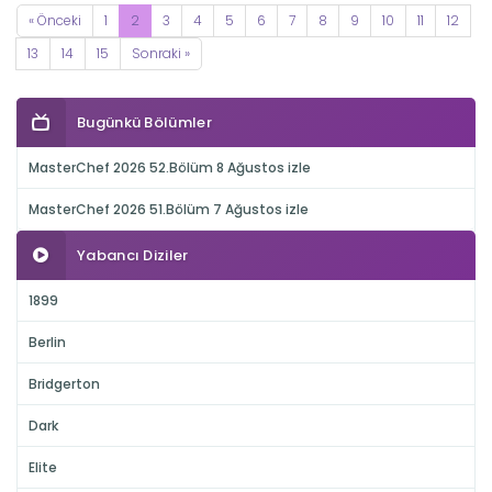
« Önceki
1
2
3
4
5
6
7
8
9
10
11
12
13
14
15
Sonraki »
Bugünkü Bölümler
MasterChef 2026 52.Bölüm 8 Ağustos izle
MasterChef 2026 51.Bölüm 7 Ağustos izle
Yabancı Diziler
1899
Berlin
Bridgerton
Dark
Elite