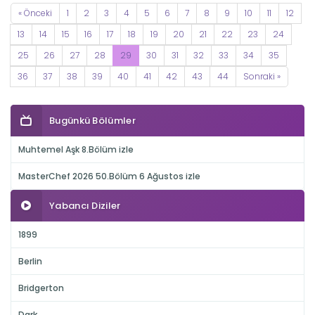
« Önceki
1
2
3
4
5
6
7
8
9
10
11
12
13
14
15
16
17
18
19
20
21
22
23
24
25
26
27
28
29
30
31
32
33
34
35
36
37
38
39
40
41
42
43
44
Sonraki »
Bugünkü Bölümler
Muhtemel Aşk 8.Bölüm izle
MasterChef 2026 50.Bölüm 6 Ağustos izle
Yabancı Diziler
1899
Berlin
Bridgerton
Dark