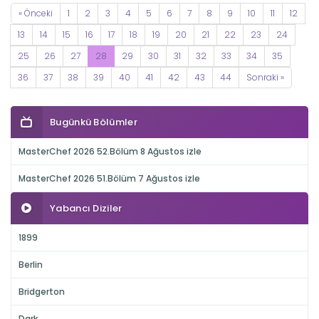
« Önceki
1
2
3
4
5
6
7
8
9
10
11
12
13
14
15
16
17
18
19
20
21
22
23
24
25
26
27
28
29
30
31
32
33
34
35
36
37
38
39
40
41
42
43
44
Sonraki »
Bugünkü Bölümler
MasterChef 2026 52.Bölüm 8 Ağustos izle
MasterChef 2026 51.Bölüm 7 Ağustos izle
Yabancı Diziler
1899
Berlin
Bridgerton
Dark