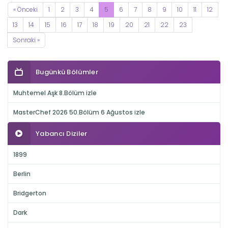
« Önceki
1
2
3
4
5
6
7
8
9
10
11
12
13
14
15
16
17
18
19
20
21
22
23
Sonraki »
Bugünkü Bölümler
Muhtemel Aşk 8.Bölüm izle
MasterChef 2026 50.Bölüm 6 Ağustos izle
Yabancı Diziler
1899
Berlin
Bridgerton
Dark