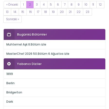
« Önceki
1
2
3
4
5
6
7
8
9
10
11
12
13
14
15
16
17
18
19
20
21
22
23
Sonraki »
Bugünkü Bölümler
Muhtemel Aşk 8.Bölüm izle
MasterChef 2026 50.Bölüm 6 Ağustos izle
Yabancı Diziler
1899
Berlin
Bridgerton
Dark