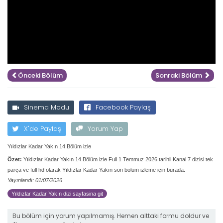
Önceki Bölüm
Sonraki Bölüm
Sinema Modu
Facebook Paylaş
X'de Paylaş
Yorum Yap
Yıldızlar Kadar Yakın 14.Bölüm izle
Özet:
Yıldızlar Kadar Yakın 14.Bölüm izle Full 1 Temmuz 2026 tarihli Kanal 7 dizisi tek
parça ve full hd olarak Yıldızlar Kadar Yakın son bölüm izleme için burada.
Yayınlandı: 01/07/2026
Yıldızlar Kadar Yakın dizi sayfasina git
Bu bölüm için yorum yapılmamış. Hemen alttaki formu doldur ve