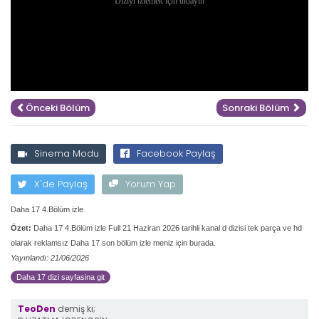
Önceki Bölüm
Sonraki Bölüm
Sinema Modu
Facebook Paylaş
X'de Paylaş
Yorum Yap
Daha 17 4.Bölüm izle
Özet:
Daha 17 4.Bölüm izle Full 21 Haziran 2026 tarihli kanal d dizisi tek parça ve hd
olarak reklamsız Daha 17 son bölüm izle meniz için burada.
Yayınlandı: 21/06/2026
Daha 17 dizi sayfasina git
TeoDen
demiş ki;