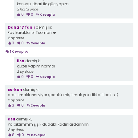
konusu itibari ile güe yapım
2 hafta önce
0
0
Cevapla
Daha 17 fanıı
demiş ki;
Fav karakterler Teoman ❤️
2 ay önce
3
0
Cevapla
1 Cevap
lisa
demiş ki;
güzel yapım normal
2 ay önce
0
0
Cevapla
serkan
demiş ki;
aras tırnaklarını yiyor çocukta hiç tırnak yok dikkatli bakın :)
2 ay önce
3
0
Cevapla
aslı
demiş ki;
Ya bıktımmm şişik dudaklı kadınlardannnn
2 ay önce
8
0
Cevapla