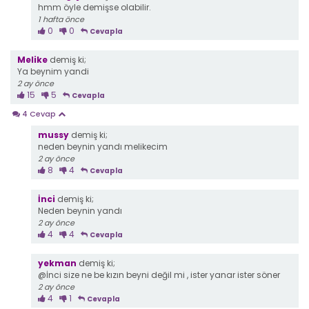
hmm öyle demişse olabilir.
1 hafta önce
0
0
Cevapla
Melike
demiş ki;
Ya beynim yandi
2 ay önce
15
5
Cevapla
4 Cevap
mussy
demiş ki;
neden beynin yandı melikecim
2 ay önce
8
4
Cevapla
İnci
demiş ki;
Neden beynin yandı
2 ay önce
4
4
Cevapla
yekman
demiş ki;
@İnci size ne be kızın beyni değil mi , ister yanar ister söner
2 ay önce
4
1
Cevapla