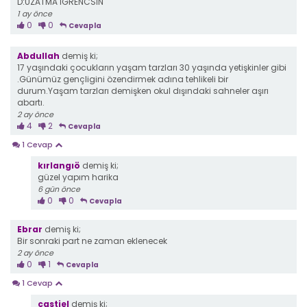
D:UZATMA İGRENCSİN
1 ay önce
0
0
Cevapla
Abdullah
demiş ki;
17 yaşındaki çocukların yaşam tarzları 30 yaşında yetişkinler gibi
.Günümüz gençligini özendirmek adına tehlikeli bir
durum.Yaşam tarzları demişken okul dışındaki sahneler aşırı
abartı.
2 ay önce
4
2
Cevapla
1 Cevap
kırlangıö
demiş ki;
güzel yapım harika
6 gün önce
0
0
Cevapla
Ebrar
demiş ki;
Bir sonraki part ne zaman eklenecek
2 ay önce
0
1
Cevapla
1 Cevap
castiel
demiş ki;