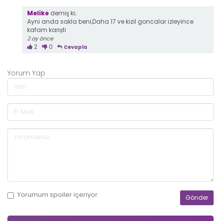
Melike
demiş ki;
Ayni anda sakla beni,Daha 17 ve kizil goncalar izleyince
kafam kariști
2 ay önce
2
0
Cevapla
Yorum Yap
Yorumum
spoiler
içeriyor