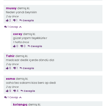
mussy
demiş ki;
Neden yandı beyniiiin
2 ay önce
2
1
Cevapla
1 Cevap
corey
demiş ki;
güzel yapım teşekkürle.r
1 hafta önce
0
0
Cevapla
Tahir
demiş ki;
medcezir dedik içerde döndü dizi
2 ay önce
6
1
Cevapla
esma
demiş ki;
ooha teo sakami kiza beni op dedi
2 ay önce
9
4
Cevapla
1 Cevap
kırlangıç
demiş ki;