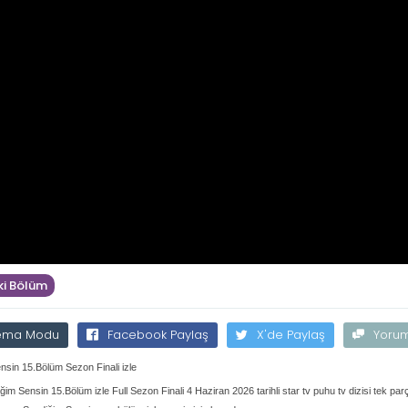
i Bölüm
ema Modu
Facebook Paylaş
X'de Paylaş
Yoru
nsin 15.Bölüm Sezon Finali izle
ğim Sensin 15.Bölüm izle Full Sezon Finali 4 Haziran 2026 tarihli star tv puhu tv dizisi tek pa