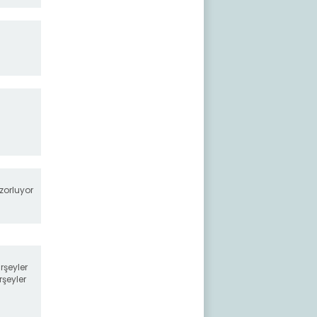
i
zorluyor
rşeyler
rşeyler