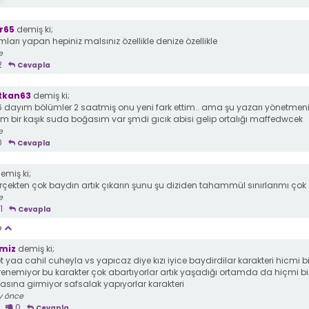
r65
demiş ki;
ları yapan hepiniz malsınız özellikle denize özellikle
e
2
Cevapla
tkan63
demiş ki;
56 dayım bölümler 2 saatmiş onu yeni fark ettim.. ama şu yazarı yönetmen
im bir kaşık suda boğasım var şmdi gıcık abisi gelip ortalığı maffedwcek
e
0
Cevapla
emiş ki;
rçekten çok baydın artık çıkarın şunu şu diziden tahammül sınırlarımı çok 
e
1
Cevapla
p
miz
demiş ki;
t yaa cahil cuheyla vs yapıcaz diye kızı iyice baydirdilar karakteri hicmi bi
enemiyor bu karakter çok abartıyorlar artık yaşadığı ortamda da hiçmi bi
asına girmiyor safsalak yapıyorlar karakteri
y önce
0
Cevapla