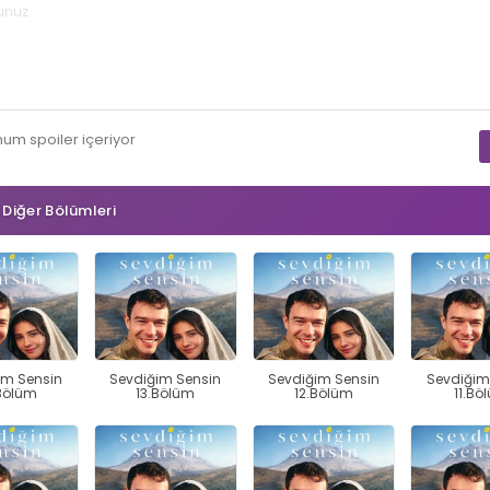
mum
spoiler
içeriyor
n Diğer Bölümleri
im Sensin
Sevdiğim Sensin
Sevdiğim Sensin
Sevdiğim
Bölüm
13.Bölüm
12.Bölüm
11.Bö