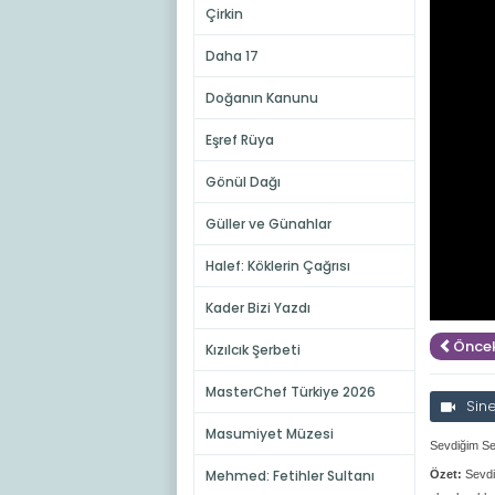
Çirkin
Daha 17
Doğanın Kanunu
Eşref Rüya
Gönül Dağı
Güller ve Günahlar
Halef: Köklerin Çağrısı
Kader Bizi Yazdı
Öncek
Kızılcık Şerbeti
MasterChef Türkiye 2026
Sin
Masumiyet Müzesi
Sevdiğim Se
Mehmed: Fetihler Sultanı
Özet:
Sevdi