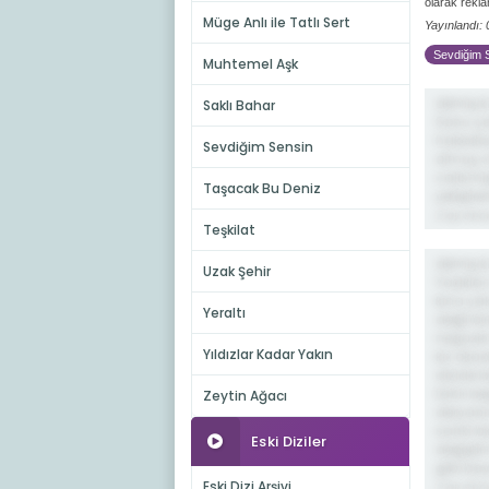
olarak rekl
Müge Anlı ile Tatlı Sert
Yayınlandı:
Sevdiğim S
Muhtemel Aşk
demiş ki
Saklı Bahar
Sonu ço
hakediu
Sevdiğim Sensin
olmuş c
calismi
Taşacak Bu Deniz
yetiştir
2 ay önc
Teşkilat
demiş ki
Uzak Şehir
Yazıklar
kına ya
Yeraltı
değil bı
negüzel
Yıldızlar Kadar Yakın
kız oka
dizide b
tahir b
Zeytin Ağacı
deryanı
sanki bi
Eski Diziler
değiştir
gibi ba
Eski Dizi Arşivi
2 ay önc