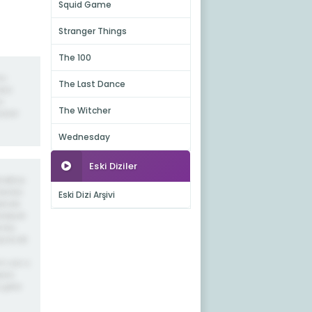
Squid Game
Stranger Things
The 100
nu
The Last Dance
sız
a
The Witcher
yazar
Wednesday
Eski Diziler
netine
adarda
Eski Dizi Arşivi
bende
rdeydi
e bu
layacak
m var o
sini
 şehir