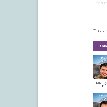
Yoru
Dizini
Sevdiğ
14.