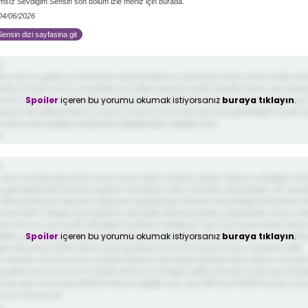
amsız Sevdiğim Sensin son bölüm izle meniz için burada.
 04/06/2026
ensin dizi sayfasina git
;
k saçma geldi ya Fermanın ölmesi bence çok basit durdu daha kötü so
irdu umarım ölür o karakter ya zaten deryayı yanliz bırakmaları çok alaka
Spoiler
içeren bu yorumu okumak istiyorsanız
buraya tıklayın
.
ivan nerdeydi yani koskoca köyde kız yanlız daha önce dicleyi kaçırmay
şlardı akıl ettiremedimi yazan civanın yanında kalması gerektiğini sanki 
emedi yada beğenmedilerde değiştirdiler değişik oldu
e
;
 olsun kadire git şimdi sana insan gibi dostluk yapan erkana yaptığın iha
k gerizekalı fermanda inşallah ölmüştür nefsi müdafa diye birşey var ok
raksaydılarda deryamı ölseydi negüzel işte ortadan bir pisliği kaldırdılar 
 sevindim herşey iyiye gidiyor diye peki okadar şeyler yaşanırken cihan ne
dar hamur açmış ekmek pişirmiş erkan nerdeydi cok saçmalamışlar benc
Spoiler
içeren bu yorumu okumak istiyorsanız
buraya tıklayın
.
elliki yeni sezonda kadir yine hortlayacak fırsat kollayıp ferman yine hort
eşki deryadan ötürü biraz iyiye gidecek ama en büyük sorun cezaevindeki
n belalısı olacak ama neyseki erkanın biyolojik babasından biraz umudu
ryerlere eli uzanacak mesela ferman salağını belki parayla susturup ifade
mesi gibi ama işte belalar bitane değilki say say bitmiyor belliki buda uzak
ya bi uzayacak
e