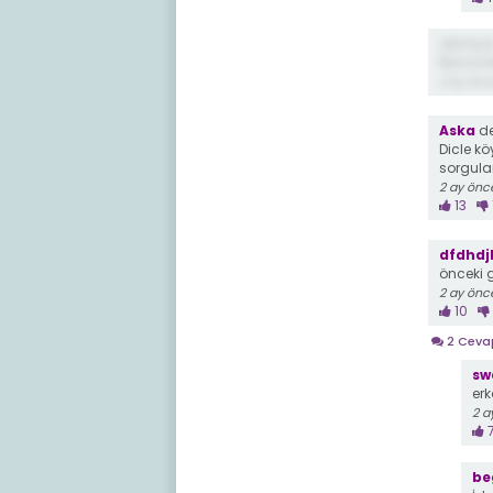
demiş ki
Bence f
2 ay önc
Aska
de
Dicle kö
sorgula
2 ay önc
13
dfdhdj
önceki g
2 ay önc
10
2 Cev
sw
er
2 a
b