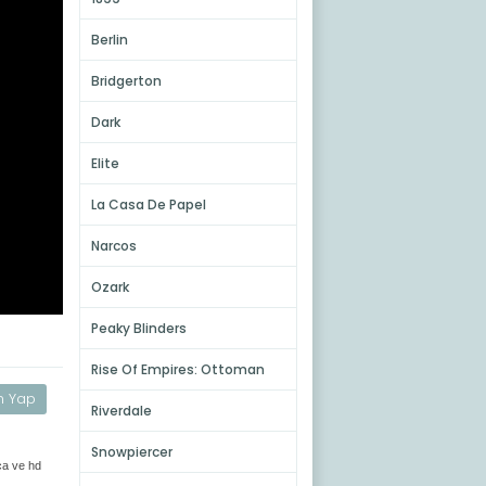
Berlin
Bridgerton
Dark
Elite
La Casa De Papel
Narcos
Ozark
Peaky Blinders
Rise Of Empires: Ottoman
m Yap
Riverdale
Snowpiercer
rça ve hd