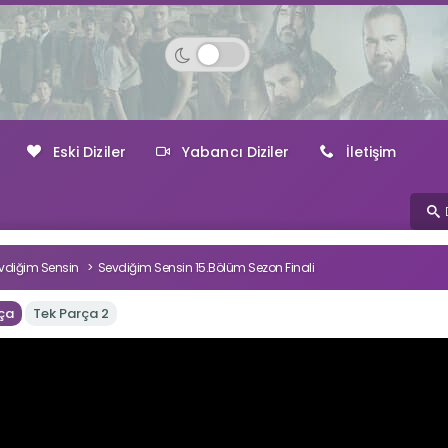
Eski Diziler
Yabancı Diziler
İletişim
vdiğim Sensin
Sevdiğim Sensin 15.Bölüm Sezon Finali
ça
Tek Parça 2