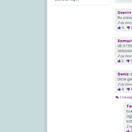
Userrrr
Bu yorum
2 ay önc
4
Somur
dk 0.1:
öldüres
2 ay önc
2
Deniz
d
Dicle ge
2 ay önc
6
1
1 Ceva
Te
Eve
öğr
kaf
2 a
1