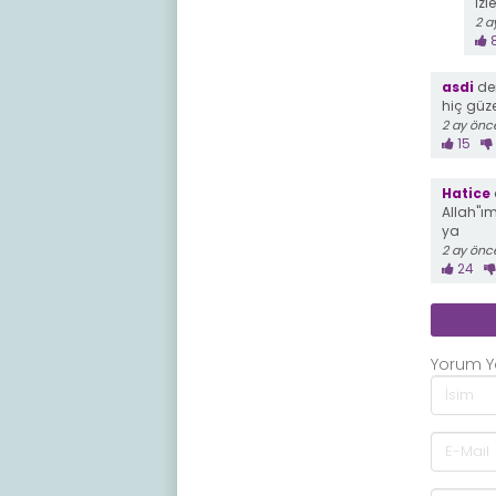
İzl
2 a
asdi
dem
hiç güz
2 ay önc
15
Hatice
Allah"ı
ya
2 ay önc
24
Yorum 