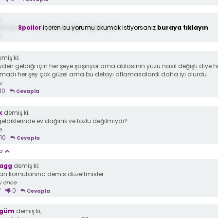
;
Spoiler
içeren bu yorumu okumak istiyorsanız
buraya tıklayın
.
erman ölmicek dicle ve Erkan ayrılmıcak
e
miş ki;
yden geldiği için her şeye şaşırıyor ama ablasının yüzü nasıl değişti diye h
madı her şey çok güzel ama bu detayı atlamasalardı daha iyi olurdu
e
10
Cevapla
k
demiş ki;
eldiklerinde ev dağınık ve tozlu değilmiydi?
e
10
Cevapla
ap
agg
demiş ki;
kan komutanina demis duzeltmisler
y önce
7
0
Cevapla
egüm
demiş ki;