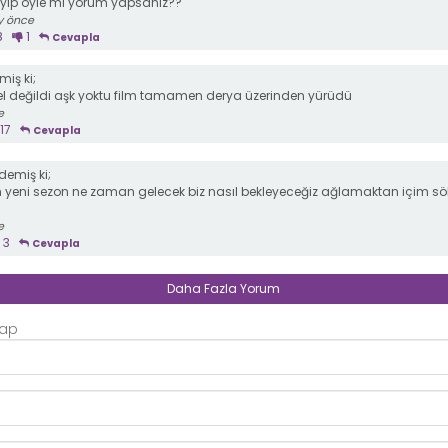
eyip öyle mi yorum yapsanız??
y önce
8
1
Cevapla
iş ki;
el değildi aşk yoktu film tamamen derya üzerinden yürüdü
e
17
Cevapla
demiş ki;
m yeni sezon ne zaman gelecek biz nasıl bekleyeceğiz ağlamaktan içim s
e
3
Cevapla
Daha Fazla Yorum
Yap