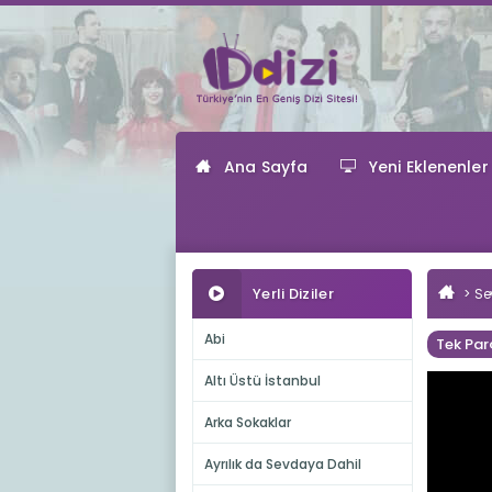
Ana Sayfa
Yeni Eklenenler
Yerli Diziler
Se
Abi
Tek Par
Altı Üstü İstanbul
Arka Sokaklar
Ayrılık da Sevdaya Dahil