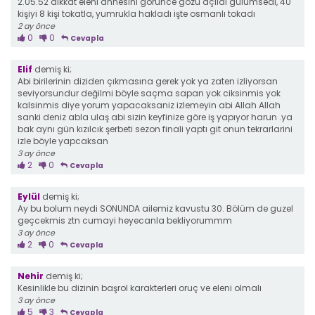
2.05.52 dikkat eleni annesini görünce gözü açıldı gülümsedi, 40
kişiyi 8 kişi tokatla, yumrukla hakladı işte osmanlı tokadı
2 ay önce
0
0
Cevapla
Elif
demiş ki;
Abi birilerinin diziden çıkmasına gerek yok ya zaten izliyorsan
seviyorsundur değilmi böyle saçma sapan yok ciksinmis yok
kalsinmis diye yorum yapacaksaniz izlemeyin abi Allah Allah
sanki deniz abla ulaş abi sizin keyfinize göre iş yapıyor harun .ya
bak aynı gün kızılcık şerbeti sezon finali yaptı git onun tekrarlarini
izle böyle yapcaksan
3 ay önce
2
0
Cevapla
Eylül
demiş ki;
Ay bu bolum neydi SONUNDA ailemiz kavustu 30. Bölüm de guzel
geçcekmis ztn cumayi heyecanla bekliyorummm
3 ay önce
2
0
Cevapla
Nehir
demiş ki;
Kesinlikle bu dizinin başrol karakterleri oruç ve eleni olmalı
3 ay önce
5
3
Cevapla