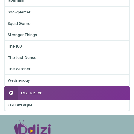
Riverdale
Snowpiercer
Squid Game
Stranger Things
The 100
The Last Dance
The Witcher
Wednesday
Eski Diziler
Eski Dizi Arşivi