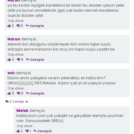
Harun
demiş ki;
ya bu kadar aşağılık karaktersiz bir kadın bu diziden çıksun yeter
artık ya bunun annelikle bir ,lgisi yok kadın resmen karaktersiz
öujsub diziden artık
3 ay önce
3
8
Cevapla
Harun
demiş ki;
eleninin kızı olduğunu söylemeyen kim varsa hepsi suçlu
enbaşta esme halasının kızı oruç iso hepsi suçlu yazıktır be
3 ay önce
4
8
Cevapla
aslı
demiş ki;
Dizinin ennn yakışıklısı ve enn yeteneklisi, en tatlısı kim?
ORUUÇÇÇÇÇÇ FİRTUNAAAA. Adam çok iyi rol yapıyor yaaaa
3 ay önce
6
8
Cevapla
2 Cevap
Melek
demiş ki;
Katiliyorum yaa çok yakişikli ve gerçekten eleniyle uyumlari
varr. Sonsuzadekk ORELLLL
3 ay önce
2
1
Cevapla