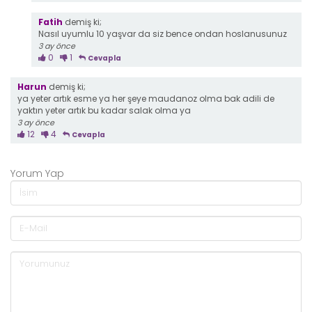
Fatih
demiş ki;
Nasıl uyumlu 10 yaşvar da siz bence ondan hoslanusunuz
3 ay önce
0
1
Cevapla
Harun
demiş ki;
ya yeter artık esme ya her şeye maudanoz olma bak adili de
yaktın yeter artık bu kadar salak olma ya
3 ay önce
12
4
Cevapla
Yorum Yap