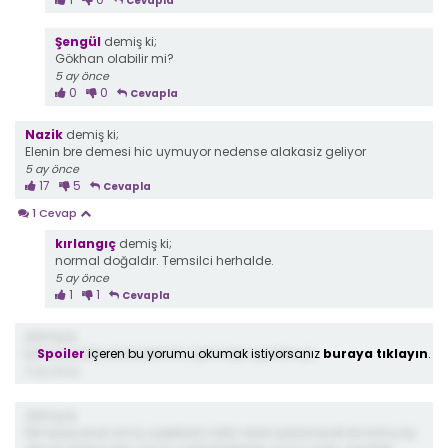
Cevapla
Şengül
demiş ki;
Gökhan olabilir mi?
5 ay önce
0
0
Cevapla
Nazik
demiş ki;
Elenin bre demesi hic uymuyor nedense alakasiz geliyor
5 ay önce
17
5
Cevapla
1 Cevap
kırlangıç
demiş ki;
normal doğaldır. Temsilci herhalde.
5 ay önce
1
1
Cevapla
demiş ki;
Spoiler
içeren bu yorumu okumak istiyorsanız
buraya tıklayın
.
Esme ve Adil yine barismis ayırmayın şunları ya
5 ay önce
demiş ki;
Ne heyecandi ama, sapıklara ödül veren paranoyak bir konu, bu