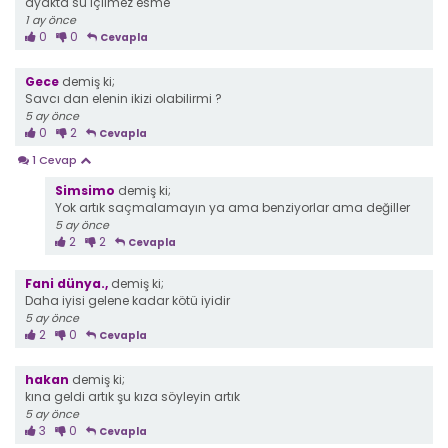
ayakta su içilmez esme
1 ay önce
0
0
Cevapla
Gece
demiş ki;
Savcı dan elenin ikizi olabilirmi ?
5 ay önce
0
2
Cevapla
1 Cevap
Simsimo
demiş ki;
Yok artık saçmalamayın ya ama benziyorlar ama değiller
5 ay önce
2
2
Cevapla
Fani dünya.,
demiş ki;
Daha iyisi gelene kadar kötü iyidir
5 ay önce
2
0
Cevapla
hakan
demiş ki;
kına geldi artık şu kıza söyleyin artık
5 ay önce
3
0
Cevapla