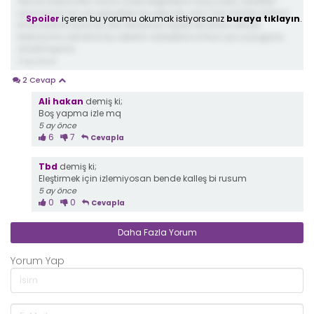
dizi bu bölümden sonra ciddi eleştirilere maruz kalır, adaletin
içine sıçan lar var gerçekten bu ülke de, yani Türk Adalet sistemi
Spoiler
içeren bu yorumu okumak istiyorsanız
buraya tıklayın
.
b*ka bulanmış tır, bu dizi de bunun ispatı dır.bravo devlet
televizyonu kendiniz bu ülkenin adaletinin b*kun için yüzüğünü
anlatmışsınız.
5 ay önce
2 Cevap
Ali hakan
demiş ki;
Boş yapma izle mq
5 ay önce
6
7
Cevapla
Tbd
demiş ki;
Eleştirmek için izlemiyosan bende kalleş bi rusum
5 ay önce
0
0
Cevapla
Daha Fazla Yorum
Yorum Yap