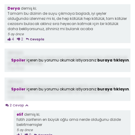
Derya
demiş ki;
Tamam bu dizinin de suyu çıkmaya başladı, iyi şeyler
olduğunda izlenmez mi ki, de hep kötülük hep kötülük, tam kötüler
cezasını bulacak aklınız sıra heyecan katmak için bir kötülük
daha bekliyorsunuz, zihniniz mi bulanık acaba
5 ay önce
4
2
Cevapla
demiş ki;
Ya tam bölümün en heyecanlı yerinde tam hicranın g*tüne bıçak
Spoiler
içeren bu yorumu okumak istiyorsanız
buraya tıklayın
.
girdiğinde bitti yağ
5 ay önce
demiş ki;
Hani o isonun babasının mezarinda Fatih"in orucun isonun
Spoiler
içeren bu yorumu okumak istiyorsanız
buraya tıklayın
.
babası unutmak yok yazıyorsa fatih kim ya anlamadim
5 ay önce
2 Cevap
elif
demiş ki;
fatih zarifenin en büyük oğlu ama nerde olduğunu dizide
belirtmemişler
5 ay önce
1
0