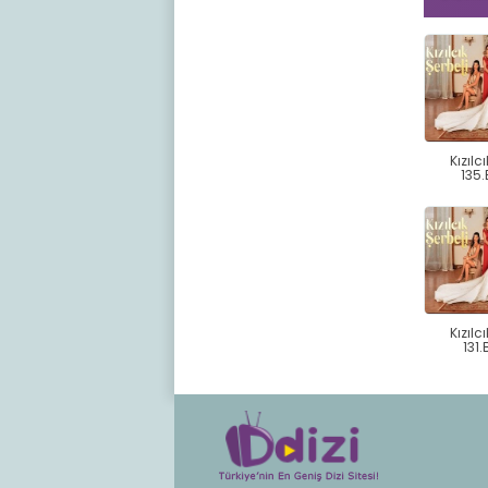
Kızılc
135
Kızılc
131