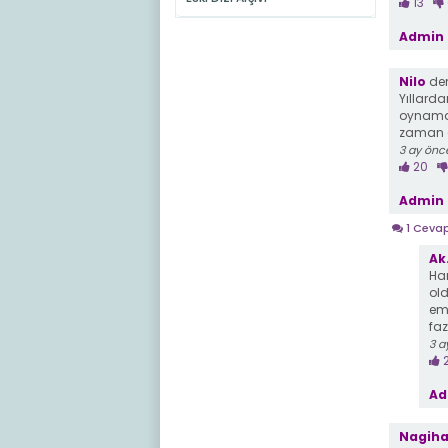
13
Admin 
Nilo
dem
Yıllarda
oynamad
zaman ço
3 ay önc
20
Admin 
1 Ceva
Ak.
Har
old
em
faz
3 a
Ad
Nagih