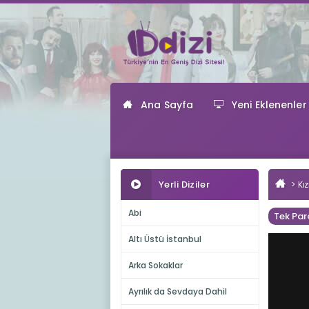
Ana Sayfa
Yeni Eklenenler
Yerli Diziler
Kız
Abi
Tek Par
Altı Üstü İstanbul
Arka Sokaklar
Ayrılık da Sevdaya Dahil