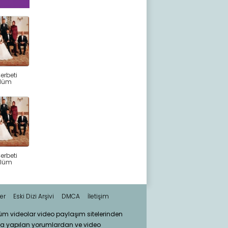
Şerbeti
ölüm
Şerbeti
ölüm
er
Eski Dizi Arşivi
DMCA
İletişim
tüm videolar video paylaşım sitelerinden
ra yapılan yorumlardan ve video