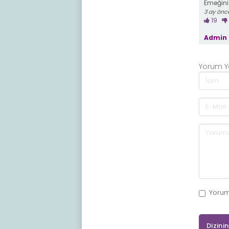
Emeğini
3 ay önc
19
Admin 
Yorum 
Yoru
Dizini