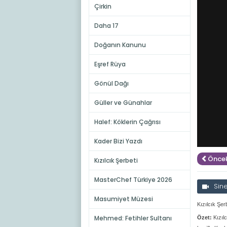
Çirkin
Daha 17
Doğanın Kanunu
Eşref Rüya
Gönül Dağı
Güller ve Günahlar
Halef: Köklerin Çağrısı
Kader Bizi Yazdı
Öncek
Kızılcık Şerbeti
MasterChef Türkiye 2026
Sin
Masumiyet Müzesi
Kızılcık Şer
Mehmed: Fetihler Sultanı
Özet:
Kızıl