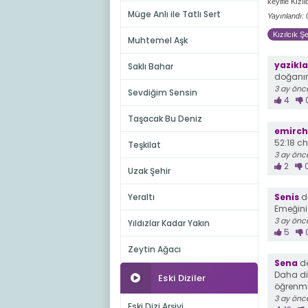
keyifle Kızı
Müge Anlı ile Tatlı Sert
Yayınlandı:
Kızılcık Şe
Muhtemel Aşk
yazikl
Saklı Bahar
doğanın 
3 ay önc
Sevdiğim Sensin
4
Taşacak Bu Deniz
emirch
52:18 ch
Teşkilat
3 ay önc
2
Uzak Şehir
Yeraltı
Senis
de
Emeğini
3 ay önc
Yıldızlar Kadar Yakın
5
Zeytin Ağacı
Sena
de
Daha diz
Eski Diziler
öğrenmiş
3 ay önc
Eski Dizi Arşivi