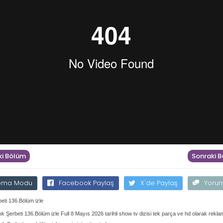
i Bölüm
Sonraki 
ema Modu
Facebook Paylaş
X'de Paylaş
Yoru
beti 136.Bölüm izle
cık Şerbeti 136.Bölüm izle Full 8 Mayıs 2026 tarihli show tv dizisi tek parça ve hd olarak rekl