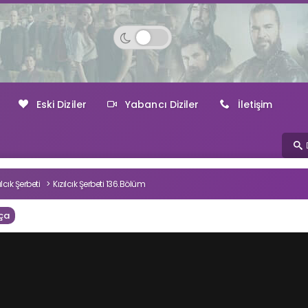
Eski Diziler
Yabancı Diziler
İletişim
ılcık Şerbeti
Kızılcık Şerbeti 136.Bölüm
ça