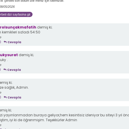
lcık Şerbeti son bölüm izle meniz için sitemizde.
 08/05/2026
rbeti dizi sayfasina git
arolsunçakmafatih
demiş ki;
kemikleri sızladı 54:50
e
0
Cevapla
ukysurat
demiş ki;
uky .
e
0
Cevapla
miş ki;
ze sağlık, Admin.
e
0
Cevapla
miş ki;
i yayınlanmadan buraya geliyor,hem kesintisiz izleniyor bu siteyi 3 yıl ön
tim, iyi ki de öğrenmişim. Teşekkürler Admin
e