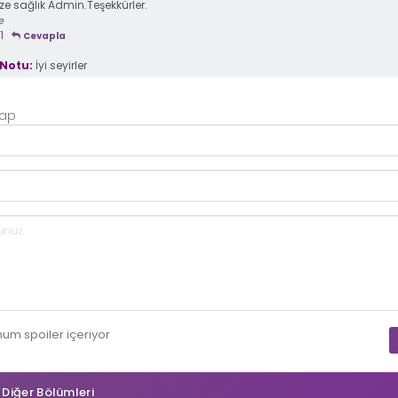
ze sağlık Admin.Teşekkürler.
e
1
Cevapla
Notu:
İyi seyirler
Yap
mum
spoiler
içeriyor
n Diğer Bölümleri