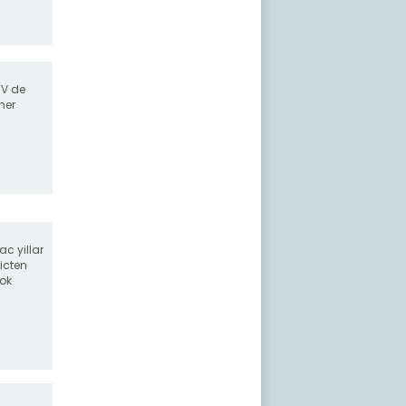
TV de
her
ac yillar
 icten
cok