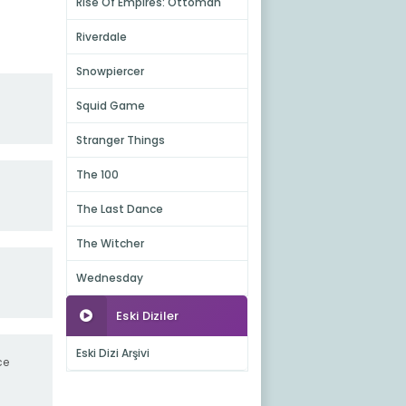
Rise Of Empires: Ottoman
Riverdale
Snowpiercer
Squid Game
Stranger Things
The 100
The Last Dance
The Witcher
Wednesday
Eski Diziler
Eski Dizi Arşivi
ce