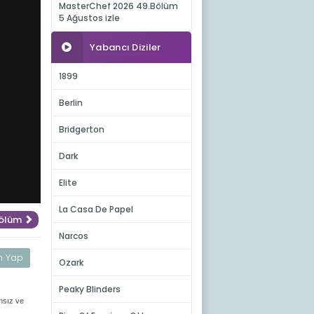
MasterChef 2026 49.Bölüm
5 Ağustos izle
Yabancı Diziler
1899
Berlin
Bridgerton
Dark
Elite
La Casa De Papel
Bölüm
Narcos
m Yap
Ozark
Peaky Blinders
amsız ve