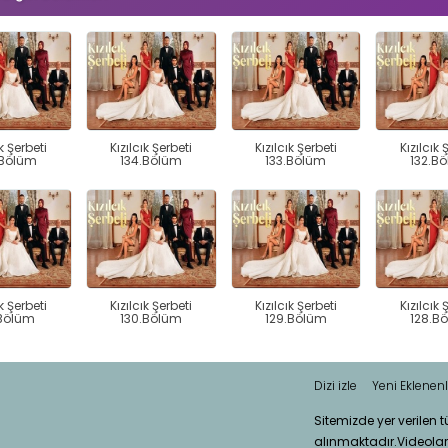
ık Şerbeti
Kızılcık Şerbeti
Kızılcık Şerbeti
Kızılcık 
.Bölüm
134.Bölüm
133.Bölüm
132.B
ık Şerbeti
Kızılcık Şerbeti
Kızılcık Şerbeti
Kızılcık 
.Bölüm
130.Bölüm
129.Bölüm
128.B
Dizi izle
Yeni Eklenenl
Sitemizde yer verilen 
alınmaktadır.Videola