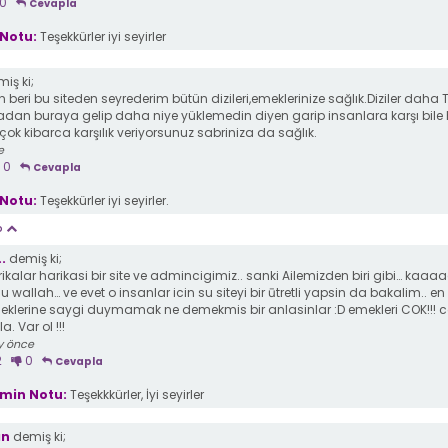
0
Cevapla
Notu:
Teşekkürler iyi seyirler
iş ki;
n beri bu siteden seyrederim bütün dizileri,emeklerinize sağlık.Diziler daha 
an buraya gelip daha niye yüklemedin diyen garip insanlara karşı bile 
k kibarca karşılık veriyorsunuz sabriniza da sağlık.
e
0
Cevapla
Notu:
Teşekkürler iyi seyirler.
p
.
demiş ki;
ikalar harikasi bir site ve admincigimiz.. sanki Ailemizden biri gibi… kaaaa
u wallah… ve evet o insanlar icin su siteyi bir ūtretli yapsin da bakalim.. en
eklerine saygi duymamak ne demekmis bir anlasinlar :D emekleri COK!!! 
la. Var ol !!!
y önce
2
0
Cevapla
min Notu:
Teşekkkürler, İyi seyirler
an
demiş ki;