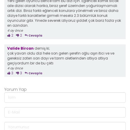
Yeni gelen oyuncu bence tam bu dizi için. Eğlenceli komik sıcak
aile dizisi olarak harika, biraz şeref üzerinden yoğunlaşmamalı
artık dizi. Biraz farklı eğlenceli konulara yönelmeli ve biraz daha
diziye farklı karakterler girmeli mesela 2.3 bölümlük konuk
oyuncular gibi. Yinede severek izliyoruz şiddet çok bariz fazla yok
en azından.
4 ay önce
2
2
Cevapla
Valide Bircan
demiş ki;
çok yavan oldu dizi hele son gelen şerefin oğlu aşırı itici ve ve
gereksiz zaten sarı dayı ve tarım aletlerinden atlıya atlıya
geçiyordum bir de bu çıktı
4 ay önce
3
3
Cevapla
Yorum Yap