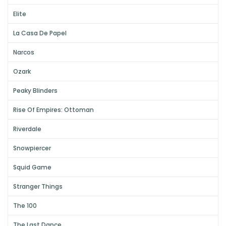
Elite
La Casa De Papel
Narcos
Ozark
Peaky Blinders
Rise Of Empires: Ottoman
Riverdale
Snowpiercer
Squid Game
Stranger Things
The 100
The Last Dance