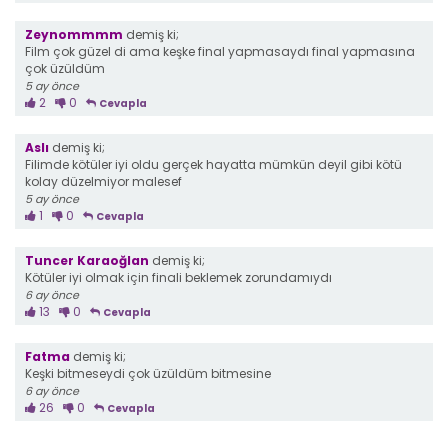
Zeynommmm
demiş ki;
Film çok güzel di ama keşke final yapmasaydı final yapmasına
çok üzüldüm
5 ay önce
2
0
Cevapla
Aslı
demiş ki;
Filimde kötüler iyi oldu gerçek hayatta mümkün deyil gibi kötü
kolay düzelmiyor malesef
5 ay önce
1
0
Cevapla
Tuncer Karaoğlan
demiş ki;
Kötüler iyi olmak için finali beklemek zorundamıydı
6 ay önce
13
0
Cevapla
Fatma
demiş ki;
Keşki bitmeseydi çok üzüldüm bitmesine
6 ay önce
26
0
Cevapla