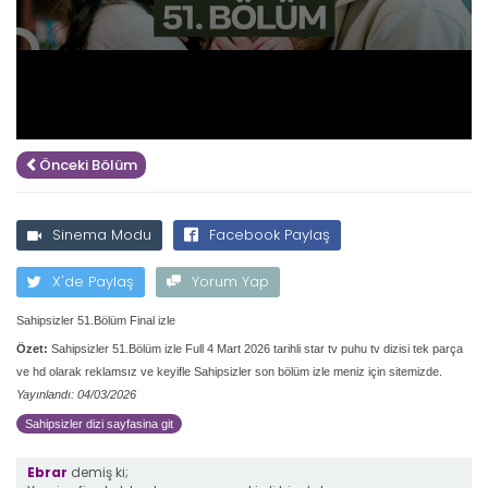
Önceki Bölüm
Sinema Modu
Facebook Paylaş
X'de Paylaş
Yorum Yap
Sahipsizler 51.Bölüm Final izle
Özet:
Sahipsizler 51.Bölüm izle Full 4 Mart 2026 tarihli star tv puhu tv dizisi tek parça
ve hd olarak reklamsız ve keyifle Sahipsizler son bölüm izle meniz için sitemizde.
Yayınlandı: 04/03/2026
Sahipsizler dizi sayfasina git
Ebrar
demiş ki;