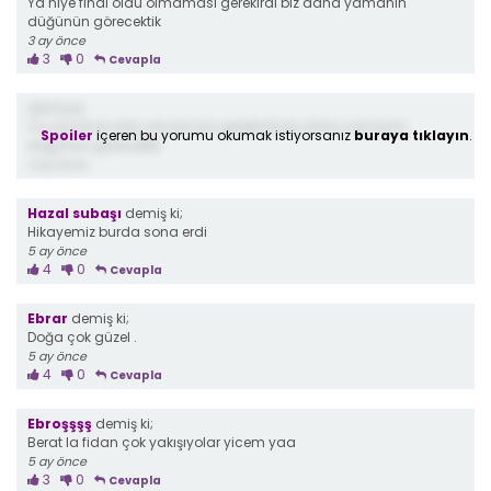
Ya niye final oldu olmaması gerekirdi biz daha yamanın
düğünün görecektik
3 ay önce
3
0
Cevapla
demiş ki;
Ya niye final oldu olmaması gerekirdi biz daha yamanın
Spoiler
içeren bu yorumu okumak istiyorsanız
buraya tıklayın
.
düğünün görecektik
4 ay önce
Hazal subaşı
demiş ki;
Hikayemiz burda sona erdi
5 ay önce
4
0
Cevapla
Ebrar
demiş ki;
Doğa çok güzel .
5 ay önce
4
0
Cevapla
Ebroşşşş
demiş ki;
Berat la fidan çok yakışıyolar yicem yaa
5 ay önce
3
0
Cevapla