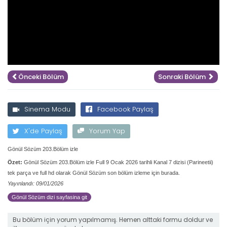
Önceki Bölüm
Sonraki Bölüm
Sinema Modu
Facebook Paylaş
X'de Paylaş
Yorum Yap
Gönül Sözüm 203.Bölüm izle
Özet:
Gönül Sözüm 203.Bölüm izle Full 9 Ocak 2026 tarihli Kanal 7 dizisi (Parineetii)
tek parça ve full hd olarak Gönül Sözüm son bölüm izleme için burada.
Yayınlandı: 09/01/2026
Gönül Sözüm dizi sayfasina git
Bu bölüm için yorum yapılmamış. Hemen alttaki formu doldur ve