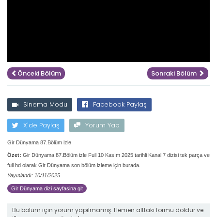
Önceki Bölüm
Sonraki Bölüm
Sinema Modu
Facebook Paylaş
X'de Paylaş
Yorum Yap
Gir Dünyama 87.Bölüm izle
Özet:
Gir Dünyama 87.Bölüm izle Full 10 Kasım 2025 tarihli Kanal 7 dizisi tek parça ve
full hd olarak Gir Dünyama son bölüm izleme için burada.
Yayınlandı: 10/11/2025
Gir Dünyama dizi sayfasina git
Bu bölüm için yorum yapılmamış. Hemen alttaki formu doldur ve