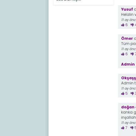
Yusuf
d
Helalin
11 ay ön
6
Ömer
d
Tüm par
11 ay ön
6
Admin 
Okşaşş
Admin te
11 ay ön
5
doğan
kanka ge
inşalla
11 ay ön
7