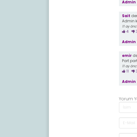
Admin 
Sait
dem
Admin k
11 ay ön
4
Admin 
emir
de
Part pa
11 ay ön
11
Admin 
Yorum 