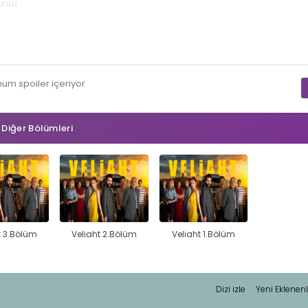
mum
spoiler
içeriyor
n Diğer Bölümleri
t 3.Bölüm
Veliaht 2.Bölüm
Veliaht 1.Bölüm
Dizi izle
Yeni Eklenenl