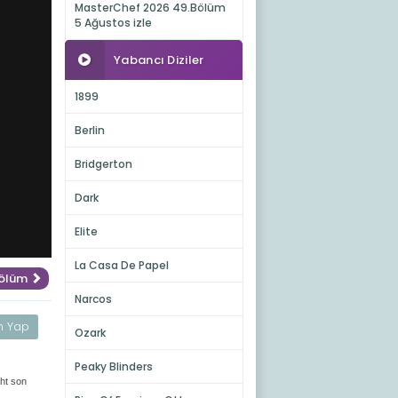
MasterChef 2026 49.Bölüm
5 Ağustos izle
Yabancı Diziler
1899
Berlin
Bridgerton
Dark
Elite
La Casa De Papel
Bölüm
Narcos
m Yap
Ozark
Peaky Blinders
aht son