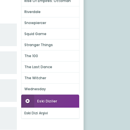
Rise Of Empires: Ottoman
Riverdale
Snowpiercer
Squid Game
Stranger Things
The 100
The Last Dance
The Witcher
Wednesday
Eski Diziler
Eski Dizi Arşivi