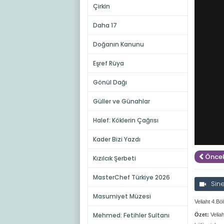
Çirkin
Daha 17
Doğanın Kanunu
Eşref Rüya
Gönül Dağı
Güller ve Günahlar
Halef: Köklerin Çağrısı
Kader Bizi Yazdı
Öncek
Kızılcık Şerbeti
MasterChef Türkiye 2026
Sin
Masumiyet Müzesi
Veliaht 4.Bö
Mehmed: Fetihler Sultanı
Özet:
Velia