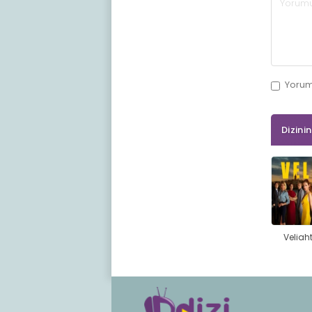
Yoru
Dizini
Veliah