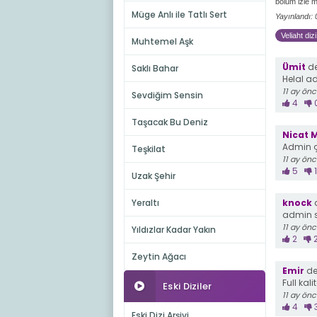
bölüm izle m
Müge Anlı ile Tatlı Sert
Yayınlandı:
Veliaht diz
Muhtemel Aşk
Ümit
de
Saklı Bahar
Helal a
11 ay ön
Sevdiğim Sensin
4
Taşacak Bu Deniz
Nicat
Admin ç
Teşkilat
11 ay ön
5
1
Uzak Şehir
Yeraltı
knock
d
admin s
11 ay ön
Yıldızlar Kadar Yakın
2
Zeytin Ağacı
Emir
de
Full kal
Eski Diziler
11 ay ön
4
Eski Dizi Arşivi