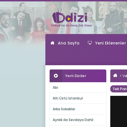
Ana Sayfa
Yeni Eklenenler
Yerli Diziler
Ve
Abi
Tek Par
Altı Üstü İstanbul
Arka Sokaklar
Ayrılık da Sevdaya Dahil