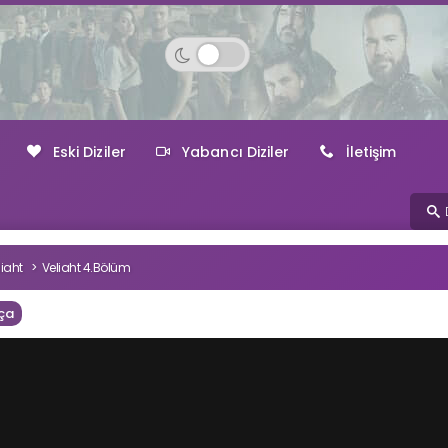
Eski Diziler
Yabancı Diziler
İletişim
liaht
Veliaht 4.Bölüm
ça