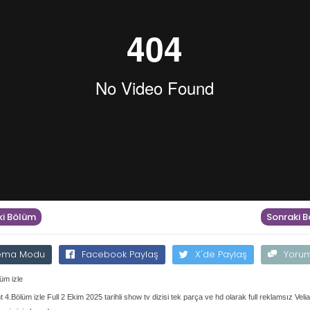
i Bölüm
Sonraki 
ema Modu
Facebook Paylaş
X'de Paylaş
Yoru
lüm izle
ht 4.Bölüm izle Full 2 Ekim 2025 tarihli show tv dizisi tek parça ve hd olarak full reklamsız Veli