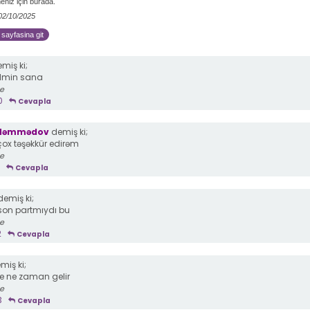
eniz için burada.
 02/10/2025
i sayfasina git
miş ki;
dmin sana
ce
0
Cevapla
 Məmmədov
demiş ki;
ox təşəkkür edirəm
ce
Cevapla
emiş ki;
on partmıydı bu
ce
2
Cevapla
miş ki;
ite ne zaman gelir
ce
3
Cevapla