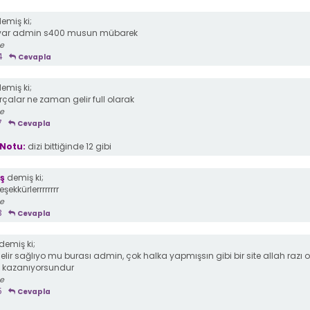
emiş ki;
 var admin s400 musun mübarek
ce
4
Cevapla
emiş ki;
çalar ne zaman gelir full olarak
ce
7
Cevapla
Notu:
dizi bittiğinde 12 gibi
ş
demiş ki;
şekkürlerrrrrrrr
ce
3
Cevapla
demiş ki;
lir sağlıyo mu burası admin, çok halka yapmışsın gibi bir site allah razı 
h kazanıyorsundur
ce
5
Cevapla