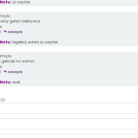
Notu:
iyi seyirler.
iş ki;
olay gelsin bekliyoruz
ce
3
Cevapla
Notu:
teşekkür ederiz iyi seyirler.
miş ki;
rt gelicek mi admin
ce
3
Cevapla
Notu:
evet.
Yap