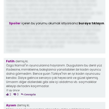
Halit kesinlikle babası bildiği kişinin öz evladı değil. Bu yüzden
babası onu bu şekilde sevgisiz büyütmüştür başka bir ihtimal
mantığa aykırı. Kimse öz evlatları arasında bu denli ayrım
yapamaz. Halit ile Nüzhet"in kardeş olma ihtimali bence yok. Yani
bi zahmet ikisi de bilmese bile daha 4. bölümden abisinin
karısıyla öpüştürmesinler. + mezardaki adamın soyadı
Spoiler
içeren bu yorumu okumak istiyorsanız
buraya tıklayın
.
paşazade değildi. Nüzhet babasının mezarına gittiğinde kaptan
diyerek selamladığına göre muhtemelen denizcilik ile ilgili birşey
çıkacak. Belki babalarının de denizde boğulmasının sebebini
sandalın bakımını eksik yapan kâhyadan bildikleri için ona bir
bedel ödettilerse o adamın oğlu çıkabilir. Dizi muhteşem ilerliyor.
Son dönemlerde izlediğim en güzel dizi.
11 ay önce
Fatih
demiş ki;
Özgü Namal"ın oyuncularına hayranım. Duygularını bu denli yüz
ifadesine, mimiklerine, bakışlarına yansıtabilen bir kadın oyuncu
daha görmedim. Bence şuan Türkiye"nin en iyi kadın oyuncusu
kendisi. Diziye gelince senaryo çok heyecanlı ve güzel işlenmiş.
Umarım diğer dizilerdeki gibi aile içi aldatma vb. saçmalıklar
ekleyip de tadını kaçırmazlar.
11 ay önce
2
0
Cevapla
Aysen
demiş ki;