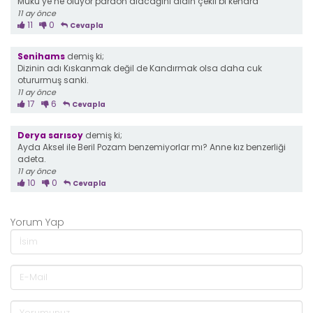
Mükü ye ne oluyor pardon alacağını aldın çekil bi kenara
11 ay önce
11
0
Cevapla
Senihams
demiş ki;
Dizinin adı Kıskanmak değil de Kandırmak olsa daha cuk
otururmuş sanki.
11 ay önce
17
6
Cevapla
Derya sarısoy
demiş ki;
Ayda Aksel ile Beril Pozam benzemiyorlar mı? Anne kız benzerliği
adeta.
11 ay önce
10
0
Cevapla
Yorum Yap