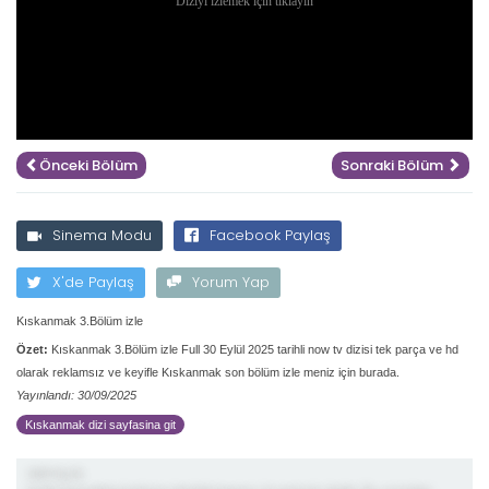
Önceki Bölüm
Sonraki Bölüm
Sinema Modu
Facebook Paylaş
X'de Paylaş
Yorum Yap
Kıskanmak 3.Bölüm izle
Özet:
Kıskanmak 3.Bölüm izle Full 30 Eylül 2025 tarihli now tv dizisi tek parça ve hd
olarak reklamsız ve keyifle Kıskanmak son bölüm izle meniz için burada.
Yayınlandı: 30/09/2025
Kıskanmak dizi sayfasina git
demiş ki;