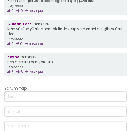
Yerli diziler gibi 360p secenegi olsa çok güzel olur
3 ay önce
0
0
Cevapla
Gülcan Terzi
demiş ki;
Kızın yüzüne yüzüne hem otelinde kalıp yem enayi der gibi saf ruh
dedi
8 ay önce
2
0
Cevapla
Zeyno
demiş ki;
Ben de bunu bekliyordum
11 ay önce
6
6
Cevapla
Yorum Yap