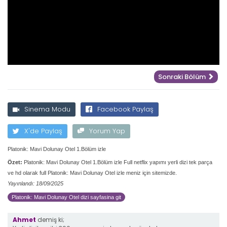
Sonraki Bölüm
Sinema Modu
Facebook Paylaş
X'de Paylaş
Yorum Yap
Platonik: Mavi Dolunay Otel 1.Bölüm izle
Özet:
Platonik: Mavi Dolunay Otel 1.Bölüm izle Full netflix yapımı yerli dizi tek parça
ve hd olarak full Platonik: Mavi Dolunay Otel izle meniz için sitemizde.
Yayınlandı: 18/09/2025
Platonik: Mavi Dolunay Otel dizi sayfasina git
Ahmet
demiş ki;