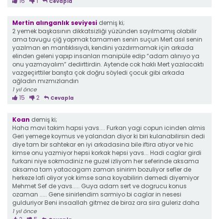
16
1
Cevapla
Mertin alınganlık seviyesi
demiş ki;
2 yemek başkasının dikkatsizliği yüzünden sayılmamış olabilir
ama tavugu çiğ yapmak tamamen senin suçun Mert asıl senin
yazılman en mantıklısıydı, kendini yazdırmamak için arkada
elinden geleni yapıp insanları manipüle edip “adam alınıyo ya
onu yazmayalım” dedirttirdin. Aytende cok haklı Mert yazılacaktı
vazgeçirttiler barışta çok doğru söyledi çocuk gibi arkada
ağladın mızmızlandın
1 yıl önce
15
2
Cevapla
Koan
demiş ki;
Haha mavi takim hapsi yavs.... Furkan yagi copun icinden almis
Geri yemege koymus ve yalandan diyor ki biri kulanabilirsin dedi
diye tam bir sahtekar en iyi arkadasina bile iftira atiyor ve hic
kimse onu yazmiyor hepsi korkak hepsi yavs... Hadi caglar girdi
furkani niye sokmadiniz ne guzel izliyom her seferinde aksama
aksama tam yatacagam zaman sinirim bozuliyor sefler de
herkeze lafi oliyor yok kimse sana koyabilirin demedi diyemiyor
Mehmet Sef de yavs..... Guya adam sert ve dogrucu konus
ozaman ..... Gene sinirlendim sarmiyo bi caglar in nesesi
gulduriyor Beni insaallah gitmez de biraz ara sira guleriz daha
1 yıl önce