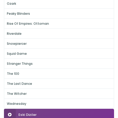
Ozark
Peaky Blinders
Rise Of Empires: Ottoman
Riverdale
Snowpiercer
Squid Game
Stranger Things
The 100
The Last Dance
The Witcher
Wednesday
Eski Diziler