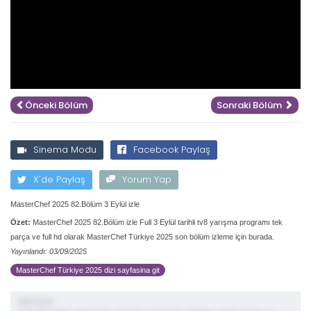
Önceki Bölüm
Sonraki Bölüm
Sinema Modu
Facebook Paylaş
X'de Paylaş
Yorum Yap
MasterChef 2025 82.Bölüm 3 Eylül izle
Özet:
MasterChef 2025 82.Bölüm izle Full 3 Eylül tarihli tv8 yarışma programı tek
parça ve full hd olarak MasterChef Türkiye 2025 son bölüm izleme için burada.
Yayınlandı: 03/09/2025
MasterChef Türkiye 2025 dizi sayfasina git
demiş ki;