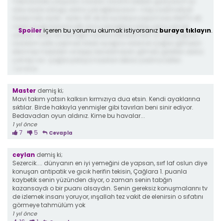
Yakınlardaki yarışcilar o kadar vasat ki izlerken gülüyorum iyi
oldu boyle olduğu daha çok eğleniyorum. 3 kişi yazilmaliydi
Sezer,mert, Ayten. Ayten 45 dk bir kurabiye yapamadı, Mert"in eti
cigdi ocağı bahane etti ama yemeğine sahip çıksa yemek
Spoiler
içeren bu yorumu okumak istiyorsanız
buraya tıklayın
.
çıkardı. Sezer de yemeğin sosunu beceremedi. En çok çağlara
üzüldüm iyilik yapmak istedi ayağına dolandı Çağlar gitmesin
elenmeyi hakeden ve bişey beceremeyen gitmesi gereken daha
çok kişi var. Çağlar potaya hazırlan tekrar yazılma lütfen.
1 yıl önce
Master
demiş ki;
Mavi takım yatsın kalksın kırmızıya dua etsin. Kendi ayaklarına
sıktılar. Birde hakkıyla yenmişler gibi tavırları beni sinir ediyor.
Bedavadan oyun aldınız. Kime bu havalar...
1 yıl önce
7
5
Cevapla
ceylan
demiş ki;
Sezercik.... dünyanın en iyi yemeğini de yapsan, sırf laf oslun diye
konuşan antipatik ve gıcık herifin tekisin, Çağlara 1. puanla
kaybetik senin yüzünden diyor, o zaman senin tabğın
kazansaydı o bir puanı alsaydın. Senin gereksiz konuşmalarını tv
de izlemek insanı yoruyor, ınşallah tez vakit de elenirsin o sıfatını
görmeye tahmülüm yok
1 yıl önce