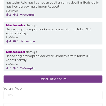
hastayim Ayla nasil ve neden yapti anlamis degilim. Baris da iyi
has hos da, cok mu alingan Acaba?
1 yıl önce
2
2
Cevapla
Mastersefci
demiş ki;
Bence caglara yapilan cok ayipti umarim kirmizi takim 3-0
kapatir haftayi.
1 yıl önce
4
5
Cevapla
Mastersefci
demiş ki;
Bence caglara yapilan cok ayipti umarim kirmizi takim 3-0
kapatir haftayi.
1 yıl önce
7
7
Cevapla
Daha Fazla Yorum
Yorum Yap