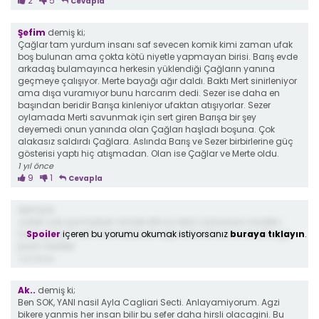
2
5
Cevapla
Şefim
demiş ki;
Çağlar tam yurdum insanı saf sevecen komik kimi zaman ufak
boş bulunan ama çokta kötü niyetle yapmayan birisi. Barış evde
arkadaş bulamayınca herkesin yüklendiği Çağların yanına
geçmeye çalışıyor. Merte bayağı ağır daldı. Baktı Mert sinirleniyor
ama dışa vuramıyor bunu harcarım dedi. Sezer ise daha en
başından beridir Barışa kinleniyor ufaktan atışıyorlar. Sezer
oylamada Merti savunmak için sert giren Barışa bir şey
deyemedi onun yanında olan Çağları haşladı boşuna. Çok
alakasız saldırdı Çağlara. Aslında Barış ve Sezer birbirlerine güç
gösterisi yaptı hiç atışmadan. Olan ise Çağlar ve Merte oldu.
1 yıl önce
9
1
Cevapla
demiş ki;
Juriler cok sacmaladi. Icinde sifir su olan cansunun noodle i
Spoiler
içeren bu yorumu okumak istiyorsanız
buraya tıklayın
.
nasil gecer?? sirf mavi kazansin diye asla olmamis bi yemege
puan verdiler.
1 yıl önce
Ak..
demiş ki;
Ben SOK, YANI nasil Ayla Cagliari Secti. Anlayamiyorum. Agzi
bikere yanmis her insan bilir bu sefer daha hirsli olacagini. Bu