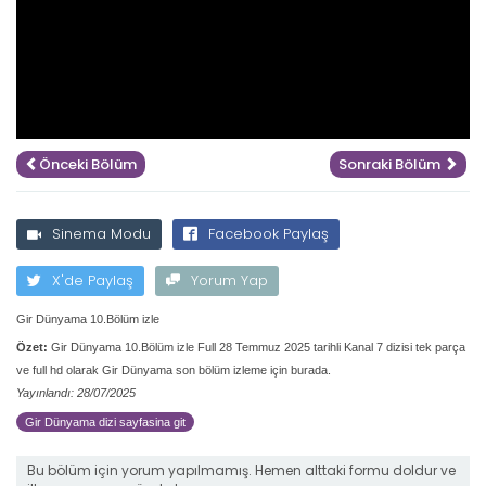
Önceki Bölüm
Sonraki Bölüm
Sinema Modu
Facebook Paylaş
X'de Paylaş
Yorum Yap
Gir Dünyama 10.Bölüm izle
Özet:
Gir Dünyama 10.Bölüm izle Full 28 Temmuz 2025 tarihli Kanal 7 dizisi tek parça
ve full hd olarak Gir Dünyama son bölüm izleme için burada.
Yayınlandı: 28/07/2025
Gir Dünyama dizi sayfasina git
Bu bölüm için yorum yapılmamış. Hemen alttaki formu doldur ve