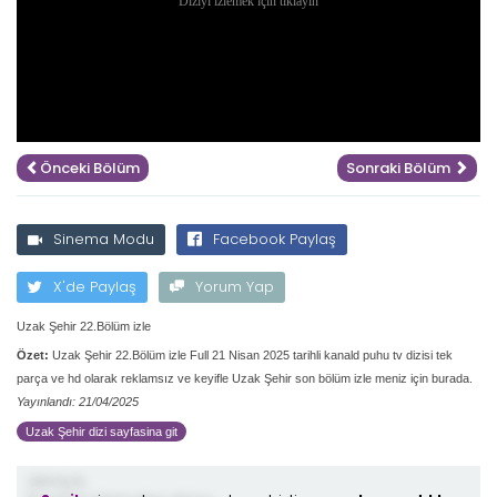
Önceki Bölüm
Sonraki Bölüm
Sinema Modu
Facebook Paylaş
X'de Paylaş
Yorum Yap
Uzak Şehir 22.Bölüm izle
Özet:
Uzak Şehir 22.Bölüm izle Full 21 Nisan 2025 tarihli kanald puhu tv dizisi tek
parça ve hd olarak reklamsız ve keyifle Uzak Şehir son bölüm izle meniz için burada.
Yayınlandı: 21/04/2025
Uzak Şehir dizi sayfasina git
demiş ki;