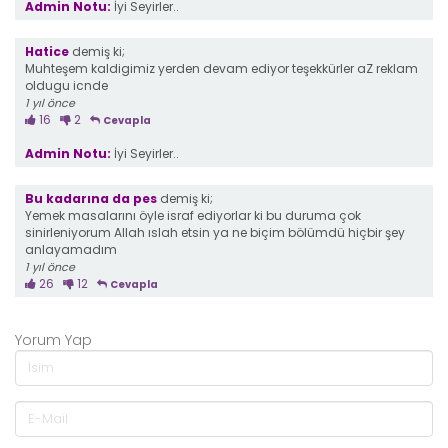
Admin Notu:
İyi Seyirler..
Hatice
demiş ki;
Muhteşem kaldigimiz yerden devam ediyor teşekkürler aZ reklam
oldugu icnde
1 yıl önce
16
2
Cevapla
Admin Notu:
İyi Seyirler..
Bu kadarına da pes
demiş ki;
Yemek masalarını öyle israf ediyorlar ki bu duruma çok
sinirleniyorum Allah ıslah etsin ya ne biçim bölümdü hiçbir şey
anlayamadım
1 yıl önce
26
12
Cevapla
Yorum Yap