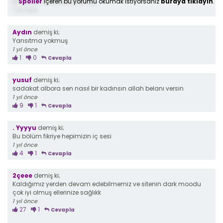
Spoiler
içeren bu yorumu okumak istiyorsanız
buraya tıklayın
.
Bu bölüm biraz sıkıcı olmuş
1 yıl önce
Aydın
demiş ki;
Yansıtma yokmuş
1 yıl önce
1
0
Cevapla
yusuf
demiş ki;
sadakat albora sen nasıl bir kadınsın allah belanı versin
1 yıl önce
9
1
Cevapla
. Yyyyu
demiş ki;
Bu bölüm fikriye hepimizin iç sesi
1 yıl önce
4
1
Cevapla
2çeee
demiş ki;
Kaldığımız yerden devam edebilmemiz ve sitenin dark moodu
çok iyi olmuş ellerinize sağlıkk
1 yıl önce
27
1
Cevapla