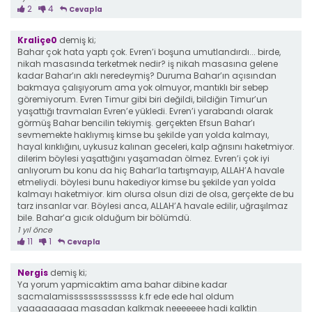
2
4
Cevapla
Kraliçe0
demiş ki;
Bahar çok hata yaptı çok. Evren’i boşuna umutlandırdı... birde,
nikah masasında terketmek nedir? iş nikah masasına gelene
kadar Bahar’ın aklı neredeymiş? Duruma Bahar’ın açısından
bakmaya çalışıyorum ama yok olmuyor, mantıklı bir sebep
göremiyorum. Evren Timur gibi biri değildi, bildiğin Timur’un
yaşattığı travmaları Evren’e yükledi. Evren’i yarabandı olarak
görmüş Bahar bencilin tekiymiş. gerçekten Efsun Bahar’ı
sevmemekte haklıymış kimse bu şekilde yarı yolda kalmayı,
hayal kırıklığını, uykusuz kalınan geceleri, kalp ağrısını haketmiyor.
dilerim böylesi yaşattığını yaşamadan ölmez. Evren’i çok iyi
anlıyorum bu konu da hiç Bahar’la tartışmayıp, ALLAH’A havale
etmeliydi. böylesi bunu hakediyor kimse bu şekilde yarı yolda
kalmayı haketmiyor. kim olursa olsun dizi de olsa, gerçekte de bu
tarz insanlar var. Böylesi anca, ALLAH’A havale edilir, uğraşılmaz
bile. Bahar’a gıcık olduğum bir bölümdü.
1 yıl önce
11
1
Cevapla
Nergis
demiş ki;
Ya yorum yapmicaktim ama bahar dibine kadar
sacmalamissssssssssssss k.fr ede ede hal oldum
yaaaaaaaaa masadan kalkmak neeeeeee hadi kalktin