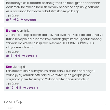
hastaneye eski kocann pesine gtmek ne hadi gittinnnnnnnnnn
calismak ne evrene nasilsn demek neeeeeee hepsini gectimm
eski kocanaa bakmayi kabul etmek nee ya b sgt
1 yıl önce
7
2
Cevapla
Bahar
demiş ki;
Zinanın adı aşk Nikahın adı travma öyle mi.. Nasıl da topluma ve
türk aile yapısına dinamit koyuyorlar.gayri meşru çocuk olacağı
zaman da etekleri tutuşuyor. Resmen AHLAKSIZLIK İĞRENÇLİK
akıyor ekranlardan
1 yıl önce
18
6
Cevapla
Ece
demiş ki;
Farkındamısınız bilmiyorum ama sanki bu film sona doğru
yaklaşıyor, konular bitti başrol karakteri iyice garipleşti ve
saçmalaştı ve ilerlemiyor. Yakında biter haberimiz olsun
1 yıl önce
45
8
Cevapla
Yorum Yap