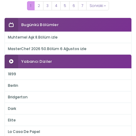
1
2
3
4
5
6
7
Sonraki »
Bugünkü Bölümler
Muhtemel Aşk 8.Bölüm izle
MasterChef 2026 50.Bölüm 6 Ağustos izle
Yabancı Diziler
1899
Berlin
Bridgerton
Dark
Elite
La Casa De Papel