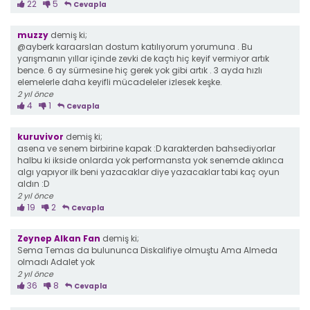
22
5
Cevapla
muzzy
demiş ki;
@ayberk karaarslan dostum katılıyorum yorumuna . Bu
yarışmanın yıllar içinde zevki de kaçtı hiç keyif vermiyor artık
bence. 6 ay sürmesine hiç gerek yok gibi artık . 3 ayda hızlı
elemelerle daha keyifli mücadeleler izlesek keşke.
2 yıl önce
4
1
Cevapla
kuruvivor
demiş ki;
asena ve senem birbirine kapak :D karakterden bahsediyorlar
halbu ki ikside onlarda yok performansta yok senemde aklınca
algı yapıyor ilk beni yazacaklar diye yazacaklar tabi kaç oyun
aldın :D
2 yıl önce
19
2
Cevapla
Zeynep Alkan Fan
demiş ki;
Sema Temas da bulununca Diskalifiye olmuştu Ama Almeda
olmadı Adalet yok
2 yıl önce
36
8
Cevapla