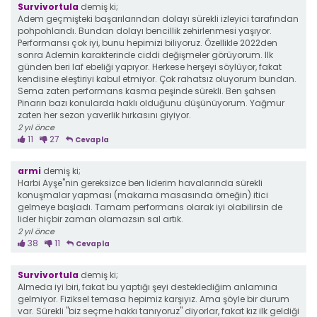
Survivortula
demiş ki;
Adem geçmişteki başarılarından dolayı sürekli izleyici tarafından
pohpohlandı. Bundan dolayı bencillik zehirlenmesi yaşıyor.
Performansı çok iyi, bunu hepimizi biliyoruz. Özellikle 2022den
sonra Ademin karakterinde ciddi değişmeler görüyorum. Ilk
günden beri laf ebeliği yapıyor. Herkese herşeyi söylüyor, fakat
kendisine eleştiriyi kabul etmiyor. Çok rahatsız oluyorum bundan.
Sema zaten performans kasma peşinde sürekli. Ben şahsen
Pinarın bazı konularda haklı olduğunu düşünüyorum. Yağmur
zaten her sezon yaverlik hırkasını giyiyor.
2 yıl önce
11
27
Cevapla
armi
demiş ki;
Harbi Ayşe"nin gereksizce ben liderim havalarında sürekli
konuşmalar yapması (makarna masasında örneğin) itici
gelmeye başladı. Tamam performans olarak iyi olabilirsin de
lider hiçbir zaman olamazsın sal artık.
2 yıl önce
38
11
Cevapla
Survivortula
demiş ki;
Almeda iyi biri, fakat bu yaptığı şeyi desteklediğim anlamına
gelmiyor. Fiziksel temasa hepimiz karşıyız. Ama şöyle bir durum
var. Sürekli "biz seçme hakkı tanıyoruz" diyorlar, fakat kız ilk geldiği