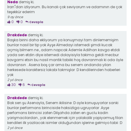
Neda
demiş ki;
İran"dan izliyorum. Bu kanalı çok seviyorum ve adamının de çok
teşekkür ederim
9 ay önce
0
0
Cevapla
Drakdede
demiş ki;
Başka birini daha ekliyorum ya konuşmayi tam dinlememişim
bunlar nasil bir tip yok Ayşe Almedayi istemedi şimdi kucak
açmiş bilmem ne , adam napcak Ademle Adilhan kavga etddi
yada sen etdin diye istemedi dolayisiyla takima geldi mecbur
kavgami etsin bu nasil mantik tabiiki hoş davranmalı ki oda öyle
davransın . Asena boş çar ama bu senem ondanda yilan
herkesede karaktersiz lakabi takmişlar :D kendilerinden haberleri
yok
2 yıl önce
30
6
Cevapla
Drakdede
demiş ki;
Bak sen şu Asenayla, Senem ikilisine :D oyle konuşuyorlar sanki
bunlar performans birinciside haksizliga ugruyorlar .Ayşe
perfomans birincisi zaten Dilşahda zaten en guclu kadin
yarişmacilardan , yok elenmemek için yalakalik yapiyormuş filan
kendileri ilk yazilacak isimler olduğundan işlerine gelmiyo tabii :D
2 yıl önce