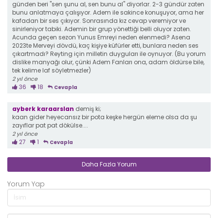
günden beri "sen şunu al, sen bunu al" diyorlar. 2-3 gündür zaten
bunu anlatmaya çalışıyor. Adem ile sakince konuşuyor, ama her
kafadan bir ses çıkıyor. Sonrasında kız cevap veremiyor ve
sinirleniyor tabiki. Ademin bir grup yönettiği belli oluyor zaten.
Acunda geçen sezon Yunus Emreyi neden elenmedi? Asena
2023te Merveyi dövdü, kaç kişiye küfürler etti, bunlara neden ses
çıkartmadı? Reyting için milletin duyguları ile oynuyor. (Bu yorum
dislike manyağı olur, çünki Adem Fanları ona, adam öldürse bile,
tek kelime laf söyletmezler)
2 yıl önce
36
18
Cevapla
ayberk karaarslan
demiş ki;
kaan gider heyecansız bir pota keşke hergün eleme olsa da şu
zayıflar pat pat dökülse....
2 yıl önce
27
1
Cevapla
Daha Fazla Yorum
Yorum Yap